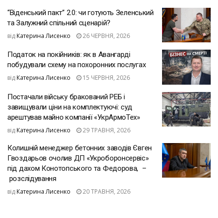
“Віденський пакт” 2.0: чи готують Зеленський
та Залужний спільний сценарій?
від
Катерина Лисенко
26 ЧЕРВНЯ, 2026
Податок на покійників: як в Авангарді
побудували схему на похоронних послугах
від
Катерина Лисенко
15 ЧЕРВНЯ, 2026
Постачали війську бракований РЕБ і
завищували ціни на комплектуючі: суд
арештував майно компанії «УкрАрмоТех»
від
Катерина Лисенко
29 ТРАВНЯ, 2026
Колишній менеджер бетонних заводів Євген
Гвоздарьов очолив ДП «Укроборонсервіс»
під дахом Конотопського та Федорова, –
розслідування
від
Катерина Лисенко
20 ТРАВНЯ, 2026