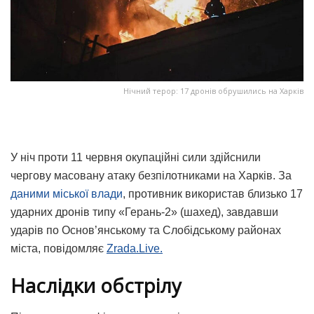
Нічний терор: 17 дронів обрушились на Харків
У ніч проти 11 червня окупаційні сили здійснили
чергову масовану атаку безпілотниками на Харків. За
даними міської влади
, противник використав близько 17
ударних дронів типу «Герань-2» (шахед), завдавши
ударів по Основ’янському та Слобідському районах
міста, повідомляє
Zrada.Live.
Наслідки обстрілу