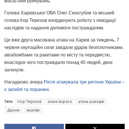
масштаби руйнувань.
Голова Харківської ОВА Олег Синєгубов та міський
голова Ігор Терехов координують роботу з ліквідації
наслідків та надання допомоги постраждалим.
Це вже друга масована атака на Харків за тиждень. 7
червня окупаційні сили завдали ударів безпілотниками,
авіабомбами та ракетами по місту та передмістю,
внаслідок чого постраждало понад 40 людей, двоє
загинули.
Нагадаємо, вчора
Росія атакувала три регіони України –
є загиблі та поранені.
Теги:
Ігор Терехов
атака ворога
атака шахедів
Дрони
жертви