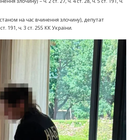
я злочину) – ч. 2 ст. 27, ч. 4 ст. 28, ч. 5 ст. 191, ч.
станом на час вчинення злочину), депутат
5 ст. 191, ч. 3 ст. 255 КК України.