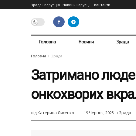
Зрада і Корупція | Новини корупції
Контакти
Головна
Новини
Зрада
Головна
Зрада
Затримано людей
онкохворих вкра
від
Катерина Лисенко
19 Червня, 2025
в
Зрада