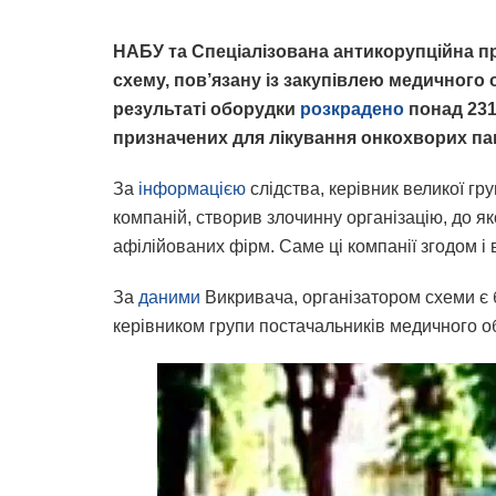
НАБУ та Спеціалізована антикорупційна 
схему, пов’язану із закупівлею медичного 
результаті оборудки
розкрадено
понад 231
призначених для лікування онкохворих пац
За
інформацією
слідства, керівник великої гр
компаній, створив злочинну організацію, до як
афілійованих фірм. Саме ці компанії згодом і
За
даними
Викривача, організатором схеми є 
керівником групи постачальників медичного о