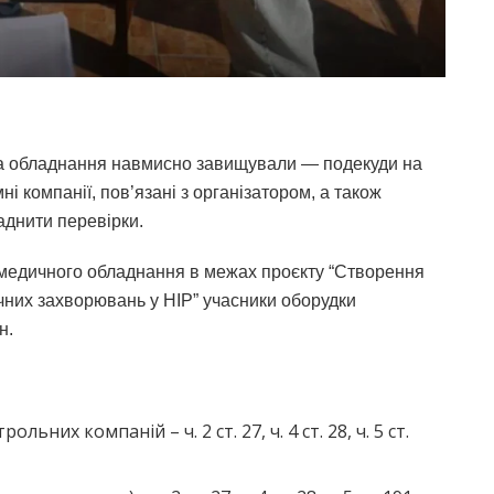
на обладнання навмисно завищували — подекуди на
 компанії, пов’язані з організатором, а також
аднити перевірки.
ь медичного обладнання в межах проєкту “Створення
гічних захворювань у НІР” учасники оборудки
н.
ьних компаній – ч. 2 ст. 27, ч. 4 ст. 28, ч. 5 ст.