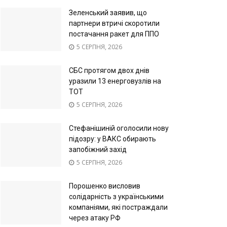
Зеленський заявив, що
партнери втричі скоротили
постачання ракет для ППО
5 СЕРПНЯ, 2026
СБС протягом двох днів
уразили 13 енерговузлів на
ТОТ
5 СЕРПНЯ, 2026
Стефанішиній оголосили нову
підозру: у ВАКС обирають
запобіжний захід
5 СЕРПНЯ, 2026
Порошенко висловив
солідарність з українськими
компаніями, які постраждали
через атаку РФ