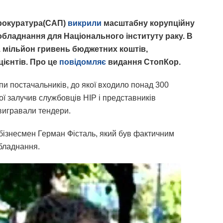
прокуратура(САП)
викрили
масштабну корупційну
обладнання для Національного інституту раку. В
 мільйон гривень бюджетних коштів,
ієнтів. Про це
повідомляє
видання СтопКор.
упи постачальників, до якої входило понад 300
ої залучив службовців НІР і представників
 вигравали тендери.
бізнесмен Герман Фісталь, який був фактичним
бладнання.