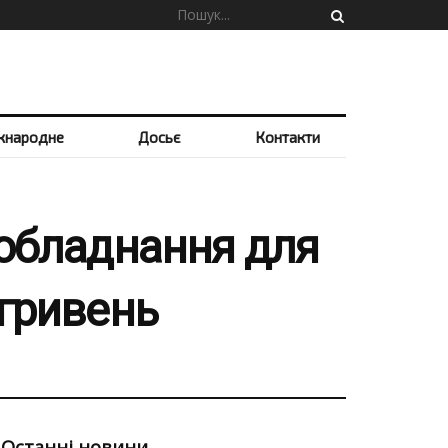
жнародне
Досьє
Контакти
добладнання для
 гривень
Останні новини