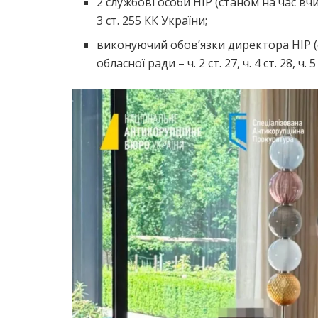
2 службові особи НІР (станом на час вчиненн
3 ст. 255 КК України;
виконуючий обов’язки директора НІР (
обласної ради – ч. 2 ст. 27, ч. 4 ст. 28, ч. 