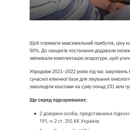
Щоб отримати максимальний прибуток, ціну 
50%. До ланцюгів постачання додавали іноземні
змінювали комплектацію апаратури, щоб ускл
Упродовж 2021
–
2022 років під час закупівел
сучасної клінічної бази для лікування онколо
заволоділи коштами на суму понад 231 млн гр
Ще серед підозрюваних:
2 довірені особи, представники підконтрол
191, ч. 2 ст. 255 КК України;