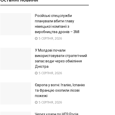
Російські спецслужби
планували вбити главу
німецької компанії з
виробництва дронів – ЗМІ
5 СЕРПНЯ, 2026
У Молдові почали
використовувати стратегічний
запас води через обміління
Дністра
5 СЕРПНЯ, 2026
Європа у вогні: Італію, Іспанію
та Францію охопили лісові
пожежі
5 СЕРПНЯ, 2026
Через удари по НПЗ Росія