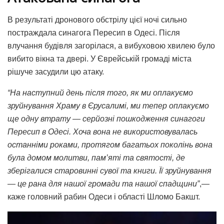
В результаті дронового обстрілу цієї ночі сильно
постраждала синагога Пересип в Одесі. Після
влучання будівля загорілася, а вибуховою хвилею було
вибито вікна та двері. У Єврейській громаді міста
рішуче засудили цю атаку.
“На наступний день після того, як ми оплакуємо
зруйнування Храму в Єрусалимі, ми тепер оплакуємо
ще одну втрату — серйозні пошкодження синагоги
Пересип в Одесі. Хоча вона не використовувалась
останніми роками, протягом багатьох поколінь вона
була домом молитви, пам’яті та святості, де
зберігалися старовинні сувої та книги. Її зруйнування
— це рана для нашої громади та нашої спадщини”
,—
каже головний рабин Одеси і області Шломо Бакшт.