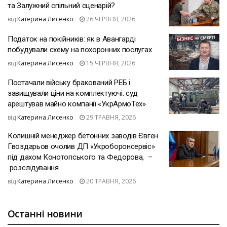
та Залужний спільний сценарій?
від
Катерина Лисенко
26 ЧЕРВНЯ, 2026
Податок на покійників: як в Авангарді
побудували схему на похоронних послугах
від
Катерина Лисенко
15 ЧЕРВНЯ, 2026
Постачали війську бракований РЕБ і
завищували ціни на комплектуючі: суд
арештував майно компанії «УкрАрмоТех»
від
Катерина Лисенко
29 ТРАВНЯ, 2026
Колишній менеджер бетонних заводів Євген
Гвоздарьов очолив ДП «Укроборонсервіс»
під дахом Конотопського та Федорова, –
розслідування
від
Катерина Лисенко
20 ТРАВНЯ, 2026
Останні новини