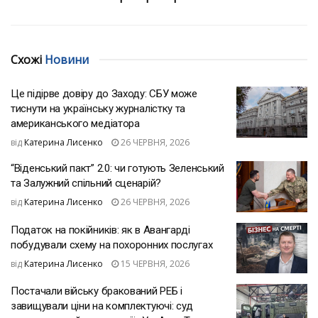
Схожі
Новини
Це підірве довіру до Заходу: СБУ може
тиснути на українську журналістку та
американського медіатора
від
Катерина Лисенко
26 ЧЕРВНЯ, 2026
“Віденський пакт” 2.0: чи готують Зеленський
та Залужний спільний сценарій?
від
Катерина Лисенко
26 ЧЕРВНЯ, 2026
Податок на покійників: як в Авангарді
побудували схему на похоронних послугах
від
Катерина Лисенко
15 ЧЕРВНЯ, 2026
Постачали війську бракований РЕБ і
завищували ціни на комплектуючі: суд