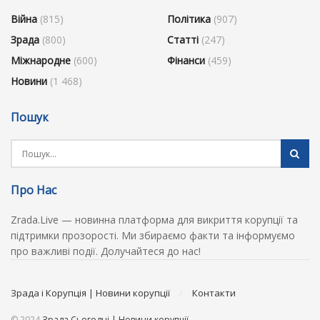
Війна
(815)
Політика
(907)
Зрада
(800)
Статті
(247)
Міжнародне
(600)
Фінанси
(459)
Новини
(1 468)
Пошук
Про Нас
Zrada.Live — новинна платформа для викриття корупції та
підтримки прозорості. Ми збираємо факти та інформуємо
про важливі події. Долучайтеся до нас!
Зрада і Корупція | Новини корупції
Контакти
© 2024
Зрада Сьогодні | Новини корупції