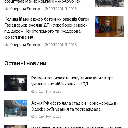
арештував майно компанії «УкрАрмоТех»
від
Катерина Лисенко
29 ТРАВНЯ, 2026
Колишній менеджер бетонних заводів Євген
Гвоздарьов очолив ДП «Укроборонсервіс»
під дахом Конотопського та Федорова, –
розслідування
від
Катерина Лисенко
20 ТРАВНЯ, 2026
Останні новини
Росіяни поширюють нову хвилю фейків про
українських військових – ЦПД
7 СЕРПНЯ, 2026
Армія РФ обстріляла стадіон Чорноморець в
Одесі: є руйнування та постраждала
7 СЕРПНЯ, 2026