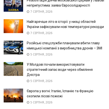
Реабілітація діячів московської церкви у Львові
неприпустима: заява Євросолідарності
7 СЕРПНЯ, 2026
Найгарячіше літо в історії: у низці областей
України зафіксували нові температурні рекорди
7 СЕРПНЯ, 2026
Російські спецслужби планували вбити главу
німецької компанії з виробництва дронів – ЗМІ
5 СЕРПНЯ, 2026
У Молдові почали використовувати
стратегічний запас води через обміління
Дністра
5 СЕРПНЯ, 2026
Європа у вогні: Італію, Іспанію та Францію
охопили лісові пожежі
5 СЕРПНЯ, 2026