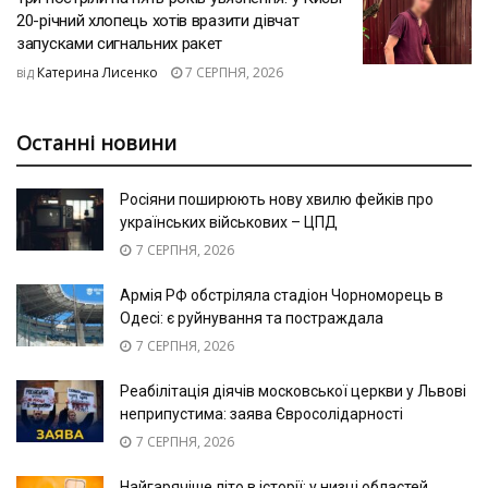
20-річний хлопець хотів вразити дівчат
запусками сигнальних ракет
від
Катерина Лисенко
7 СЕРПНЯ, 2026
Останні новини
Росіяни поширюють нову хвилю фейків про
українських військових – ЦПД
7 СЕРПНЯ, 2026
Армія РФ обстріляла стадіон Чорноморець в
Одесі: є руйнування та постраждала
7 СЕРПНЯ, 2026
Реабілітація діячів московської церкви у Львові
неприпустима: заява Євросолідарності
7 СЕРПНЯ, 2026
Найгарячіше літо в історії: у низці областей