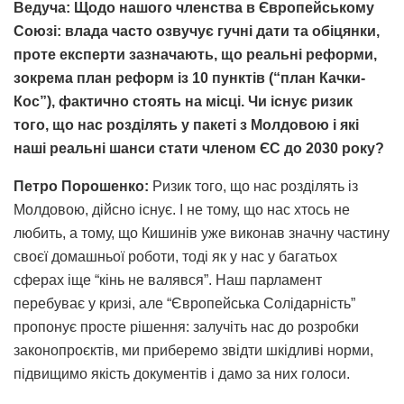
Ведуча: Щодо нашого членства в Європейському
Союзі: влада часто озвучує гучні дати та обіцянки,
проте експерти зазначають, що реальні реформи,
зокрема план реформ із 10 пунктів (“план Качки-
Кос”), фактично стоять на місці. Чи існує ризик
того, що нас розділять у пакеті з Молдовою і які
наші реальні шанси стати членом ЄС до 2030 року?
Петро Порошенко:
Ризик того, що нас розділять із
Молдовою, дійсно існує. І не тому, що нас хтось не
любить, а тому, що Кишинів уже виконав значну частину
своєї домашньої роботи, тоді як у нас у багатьох
сферах іще “кінь не валявся”. Наш парламент
перебуває у кризі, але “Європейська Солідарність”
пропонує просте рішення: залучіть нас до розробки
законопроєктів, ми приберемо звідти шкідливі норми,
підвищимо якість документів і дамо за них голоси.