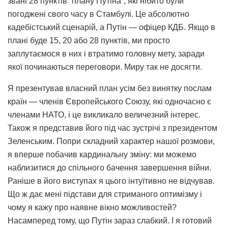
звані 28 пунктів “плану Путіна”, які нібито були
погоджені свого часу в Стамбулі. Це абсолютно
кадебістський сценарій, а Путін — офіцер КДБ. Якщо в
плані буде 15, 20 або 28 пунктів, ми просто
заплутаємося в них і втратимо головну мету, заради
якої починаються переговори. Миру так не досягти.
Я презентував власний план усім без винятку послам
країн — членів Європейського Союзу, які одночасно є
членами НАТО, і це викликало величезний інтерес.
Також я представив його під час зустрічі з президентом
Зеленським. Попри складний характер нашої розмови,
я вперше побачив кардинальну зміну: ми можемо
наблизитися до спільного бачення завершення війни.
Раніше в його виступах я цього інтуїтивно не відчував.
Що ж дає мені підстави для стриманого оптимізму і
чому я кажу про наявне вікно можливостей?
Насамперед тому, що Путін зараз слабкий. І я готовий