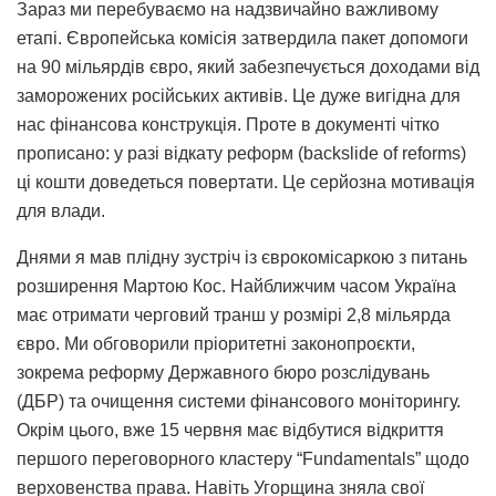
Зараз ми перебуваємо на надзвичайно важливому
етапі. Європейська комісія затвердила пакет допомоги
на 90 мільярдів євро, який забезпечується доходами від
заморожених російських активів. Це дуже вигідна для
нас фінансова конструкція. Проте в документі чітко
прописано: у разі відкату реформ (backslide of reforms)
ці кошти доведеться повертати. Це серйозна мотивація
для влади.
Днями я мав плідну зустріч із єврокомісаркою з питань
розширення Мартою Кос. Найближчим часом Україна
має отримати черговий транш у розмірі 2,8 мільярда
євро. Ми обговорили пріоритетні законопроєкти,
зокрема реформу Державного бюро розслідувань
(ДБР) та очищення системи фінансового моніторингу.
Окрім цього, вже 15 червня має відбутися відкриття
першого переговорного кластеру “Fundamentals” щодо
верховенства права. Навіть Угорщина зняла свої