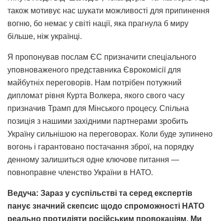
також мотивує нас шукати можливості для припинення
вогню, бо немає у світі нації, яка прагнула б миру
більше, ніж українці.
Я пропонував послам ЄС призначити спеціального
уповноваженого представника Єврокомісії для
майбутніх переговорів. Нам потрібен потужний
дипломат рівня Курта Волкера, якого свого часу
призначив Трамп для Мінського процесу. Спільна
позиція з нашими західними партнерами зробить
Україну сильнішою на переговорах. Коли буде зупинено
вогонь і гарантовано постачання зброї, на порядку
денному залишиться одне ключове питання —
повноправне членство України в НАТО.
Ведуча: Зараз у суспільстві та серед експертів
панує значний скепсис щодо спроможності НАТО
реально протидіяти російським провокаціям. Ми