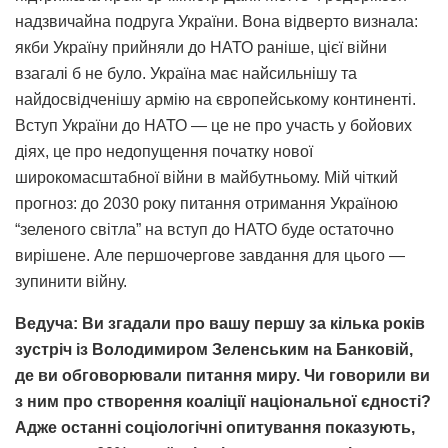
надзвичайна подруга України. Вона відверто визнала:
якби Україну прийняли до НАТО раніше, цієї війни
взагалі б не було. Україна має найсильнішу та
найдосвідченішу армію на європейському континенті.
Вступ України до НАТО — це не про участь у бойових
діях, це про недопущення початку нової
широкомасштабної війни в майбутньому. Мій чіткий
прогноз: до 2030 року питання отримання Україною
“зеленого світла” на вступ до НАТО буде остаточно
вирішене. Але першочергове завдання для цього —
зупинити війну.
Ведуча: Ви згадали про вашу першу за кілька років
зустріч із Володимиром Зеленським на Банковій,
де ви обговорювали питання миру. Чи говорили ви
з ним про створення коаліції національної єдності?
Адже останні соціологічні опитування показують,