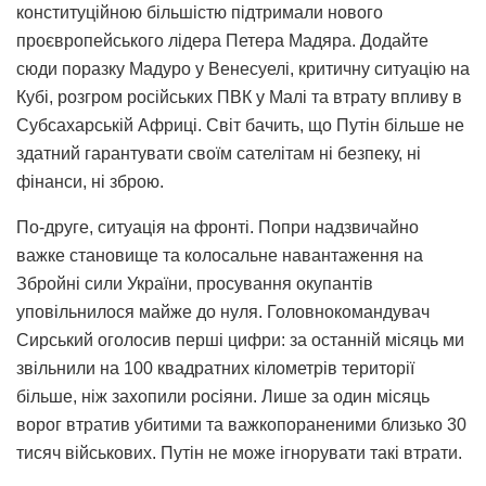
конституційною більшістю підтримали нового
проєвропейського лідера Петера Мадяра. Додайте
сюди поразку Мадуро у Венесуелі, критичну ситуацію на
Кубі, розгром російських ПВК у Малі та втрату впливу в
Субсахарській Африці. Світ бачить, що Путін більше не
здатний гарантувати своїм сателітам ні безпеку, ні
фінанси, ні зброю.
По-друге, ситуація на фронті. Попри надзвичайно
важке становище та колосальне навантаження на
Збройні сили України, просування окупантів
уповільнилося майже до нуля. Головнокомандувач
Сирський оголосив перші цифри: за останній місяць ми
звільнили на 100 квадратних кілометрів території
більше, ніж захопили росіяни. Лише за один місяць
ворог втратив убитими та важкопораненими близько 30
тисяч військових. Путін не може ігнорувати такі втрати.