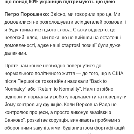
що понад 60% українців підтримують цю ідею.
Петро Порошенко:
Звісно, ми говорили про це. Ми
домовилися не розголошувати всіх деталей розмови, і
я буду триматися цього слова. Скажу відверто: це
нелегкий шлях, і ми поки що не вийшли на остаточні
домовленості, адже наші стартові позиції були дуже
далекими.
Проте нам конче необхідно повернутися до
нормального політичного життя — до того, що в США
після Першої світової війни називали “Back to
Normalcy” або “Return to Normality”. Нам потрібно
відновити нормальну роботу парламенту та повернути
йому контрольну функцію. Коли Верховна Рада не
контролює процеси, а просто виконує вказівки з
Банкової, розквітає корупція, виникають проблеми з
оборонними закупівлями, будівництвом фортифікацій