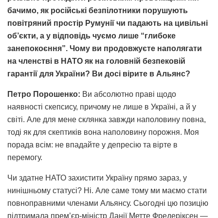
бачимо, як російські безпілотники порушують
повітряний простір Румунії чи падають на цивільні
об’єкти, а у відповідь чуємо лише “глибоке
занепокоєння”. Чому ви продовжуєте наполягати
на членстві в НАТО як на головній безпековій
гарантії для України? Ви досі вірите в Альянс?
Петро Порошенко:
Ви абсолютно праві щодо
наявності скепсису, причому не лише в Україні, а й у
світі. Але для мене склянка завжди наполовину повна,
тоді як для скептиків вона наполовину порожня. Моя
порада всім: не впадайте у депресію та вірте в
перемогу.
Чи здатне НАТО захистити Україну прямо зараз, у
нинішньому статусі? Ні. Але саме тому ми маємо стати
повноправними членами Альянсу. Сьогодні цю позицію
підтримала прем’єр-міністр Данії Метте Фредеріксен —