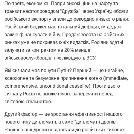
По-третє, економіка. Попри високі ціни на нафту та
транзит нафтопроводом “Дружба” через Україну, обсяги
російського експорту впали до рекордно низького рівня.
Російський бюджет має тотальний дефіцит, їм дедалі
важче фінансувати війну. Продаж золота на азійських
ринках уже не покриває їхніх видатків. Росіяни здатні
залучати за контрактом на 20% менше
військовослужбовців, ніж ліквідують ЗСУ.
Які сигнали має почути Путін? Перший — це негайне,
всеохопне та безумовне припинення вогню (immediate,
comprehensive, unconditional ceasefire). Проти цього
сигналу Росія не зможе нічого заперечити перед
світовою спільнотою.
Другий фактор — це зростання ефективності нашого
нового типу дипломатії, а саме “дипломатії дронів”.
Раніше наші дрони не долітали до російських тилових