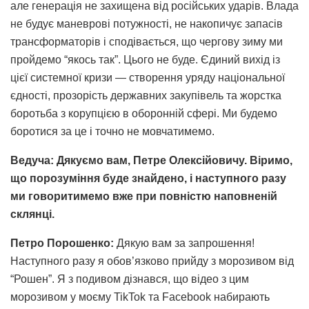
але генерація не захищена від російських ударів. Влада
не будує маневрові потужності, не накопичує запасів
трансформаторів і сподівається, що чергову зиму ми
пройдемо “якось так”. Цього не буде. Єдиний вихід із
цієї системної кризи — створення уряду національної
єдності, прозорість державних закупівель та жорстка
боротьба з корупцією в оборонній сфері. Ми будемо
боротися за це і точно не мовчатимемо.
Ведуча: Дякуємо вам, Петре Олексійовичу. Віримо,
що порозуміння буде знайдено, і наступного разу
ми говоритимемо вже при повністю наповненій
склянці.
Петро Порошенко:
Дякую вам за запрошення!
Наступного разу я обов’язково прийду з морозивом від
“Рошен”. Я з подивом дізнався, що відео з цим
морозивом у моєму TikTok та Facebook набирають