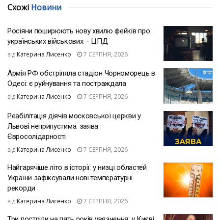
Схожі
Новини
Росіяни поширюють нову хвилю фейків про
українських військових – ЦПД
від
Катерина Лисенко
7 СЕРПНЯ, 2026
Армія РФ обстріляла стадіон Чорноморець в
Одесі: є руйнування та постраждала
від
Катерина Лисенко
7 СЕРПНЯ, 2026
Реабілітація діячів московської церкви у
Львові неприпустима: заява
Євросолідарності
від
Катерина Лисенко
7 СЕРПНЯ, 2026
Найгарячіше літо в історії: у низці областей
України зафіксували нові температурні
рекорди
від
Катерина Лисенко
7 СЕРПНЯ, 2026
Три постріли на пять років увязнення: у Києві