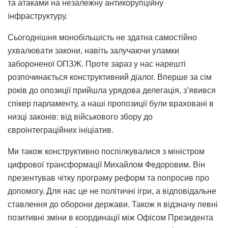
та атаками на незалежну антикорупційну
інфраструктуру.
Сьогоднішня монобільшість не здатна самостійно
ухвалювати закони, навіть залучаючи уламки
забороненої ОПЗЖ. Проте зараз у нас нарешті
розпочинається конструктивний діалог. Вперше за сім
років до опозиції прийшла урядова делегація, з’явився
спікер парламенту, а наші пропозиції були враховані в
низці законів: від військового збору до
євроінтеграційних ініціатив.
Ми також конструктивно поспілкувалися з міністром
цифрової трансформації Михайлом Федоровим. Він
презентував чітку програму реформ та попросив про
допомогу. Для нас це не політичні ігри, а відповідальне
ставлення до оборони держави. Також я відзначу певні
позитивні зміни в координації між Офісом Президента