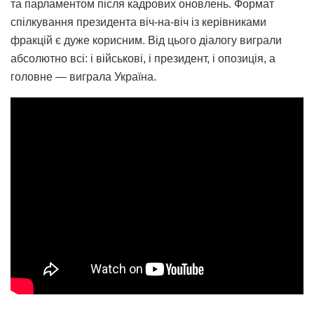
та парламентом після кадрових оновлень. Формат
спілкування президента віч-на-віч із керівниками
фракцій є дуже корисним. Від цього діалогу виграли
абсолютно всі: і військові, і президент, і опозиція, а
головне — виграла Україна.