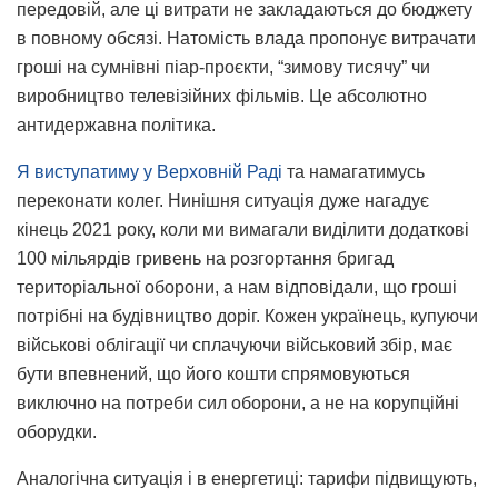
передовій, але ці витрати не закладаються до бюджету
в повному обсязі. Натомість влада пропонує витрачати
гроші на сумнівні піар-проєкти, “зимову тисячу” чи
виробництво телевізійних фільмів. Це абсолютно
антидержавна політика.
Я виступатиму у Верховній Раді
та намагатимусь
переконати колег. Нинішня ситуація дуже нагадує
кінець 2021 року, коли ми вимагали виділити додаткові
100 мільярдів гривень на розгортання бригад
територіальної оборони, а нам відповідали, що гроші
потрібні на будівництво доріг. Кожен українець, купуючи
військові облігації чи сплачуючи військовий збір, має
бути впевнений, що його кошти спрямовуються
виключно на потреби сил оборони, а не на корупційні
оборудки.
Аналогічна ситуація і в енергетиці: тарифи підвищують,