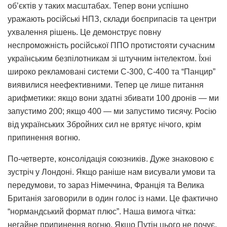
об’єктів у таких масштабах. Тепер вони успішно
уражають російські НПЗ, склади боєприпасів та центри
ухвалення рішень. Це демонструє повну
неспроможність російської ППО протистояти сучасним
українським безпілотникам зі штучним інтелектом. Їхні
широко рекламовані системи С-300, С-400 та “Панцир”
виявилися неефективними. Тепер це лише питання
арифметики: якщо вони здатні збивати 100 дронів — ми
запустимо 200; якщо 400 — ми запустимо тисячу. Росію
від українських Збройних сил не врятує нічого, крім
припинення вогню.
По-четверте, консолідація союзників. Дуже знаковою є
зустріч у Лондоні. Якщо раніше нам висували умови та
передумови, то зараз Німеччина, Франція та Велика
Британія заговорили в один голос із нами. Це фактично
“нормандський формат плюс”. Наша вимога чітка:
негайне припинення вогню. Якщо Путін цього не почує,