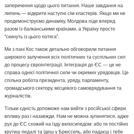
заперечення щодо цього питання. Наше завдання на
липень — відкрити наступні сім кластерів. Якщо ми не
продемонструємо динаміку, Молдова піде вперед
разом із балканськими країнами, а Україну просто
“скинуть із цього потяга”.
Ми з пані Кос також детально обговорили питання
широкого залучення всіх політичних та суспільних сил
до процесу євроінтеграції. Інтеграція до ЄС — це не
справа однієї політичної сили чи окремих урядовців. Це
спільна робота президента, уряду, парламенту,
громадського сектору, місцевого самоврядування та
журналістів.
Тільки єдність допоможе нам вийти з російської сфери
впливу раз і назавжди. Нам не можна зупинятися, адже
рух до ЄС схожий на їзду велосипедом: або ти постійно
крутиш педалі та їдеш у Брюссель, або падаєш і тебе