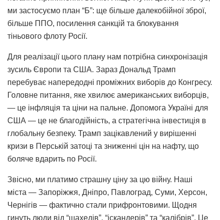
ми застосуємо план “Б”: ще більше далекобійної зброї,
більше ППО, посилення санкцій та блокування
тіньового флоту Росії.
Для реалізації цього плану нам потрібна синхронізація
зусиль Європи та США. Зараз Дональд Трамп
перебуває напередодні проміжних виборів до Конгресу.
Головне питання, яке хвилює американських виборців,
— це інфляція та ціни на пальне. Допомога Україні для
США — це не благодійність, а стратегічна інвестиція в
глобальну безпеку. Трамп зацікавлений у вирішенні
кризи в Перській затоці та зниженні цін на нафту, що
боляче вдарить по Росії.
Звісно, ми платимо страшну ціну за цю війну. Наші
міста — Запоріжжя, Дніпро, Павлоград, Суми, Херсон,
Чернігів — фактично стали прифронтовими. Щодня
гинуть люди від “шахедів”, “іскандерів” та “калібрів”. Це