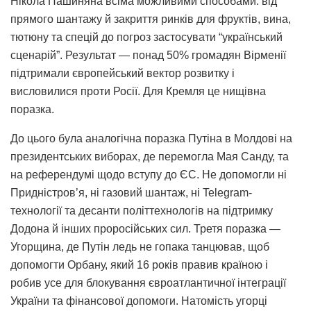
Нікола Пашиняна всіма можливими способами: від
прямого шантажу й закриття ринків для фруктів, вина,
тютюну та спецій до погроз застосувати “український
сценарій”. Результат — понад 50% громадян Вірменії
підтримали європейський вектор розвитку і
висловилися проти Росії. Для Кремля це нищівна
поразка.
До цього була аналогічна поразка Путіна в Молдові на
президентських виборах, де перемогла Мая Санду, та
на референдумі щодо вступу до ЄС. Не допомогли ні
Придністров’я, ні газовий шантаж, ні Telegram-
технології та десанти політтехнологів на підтримку
Додона й інших проросійських сил. Третя поразка —
Угорщина, де Путін ледь не гопака танцював, щоб
допомогти Орбану, який 16 років правив країною і
робив усе для блокування євроатлантичної інтеграції
України та фінансової допомоги. Натомість угорці