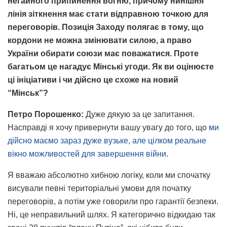
негайного припинення вогню, причому нинішня
лінія зіткнення має стати відправною точкою для
переговорів. Позиція Заходу полягає в тому, що
кордони не можна змінювати силою, а право
України обирати союзи має поважатися. Проте
багатьом це нагадує Мінські угоди. Як ви оцінюєте
ці ініціативи і чи дійсно це схоже на новий
“Мінськ”?
Петро Порошенко:
Дуже дякую за це запитання.
Насправді я хочу привернути вашу увагу до того, що
ми
дійсно маємо зараз дуже вузьке, але цілком реальне
вікно можливостей для завершення війни
.
Я вважаю абсолютно хибною логіку, коли ми спочатку
висували певні територіальні умови для початку
переговорів, а потім уже говорили про гарантії безпеки.
Ні, це неправильний шлях. Я категорично відкидаю так