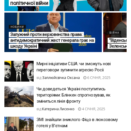
політичної війни
НОВИНИ
ВІЙНА
Залужний проти верховенства права:
антидемократичний жест генерала грає на
“Віденський
шкоду Україні
Зеленський
Мирні ініціативи США: чи зможуть нові
переговори зупинити агресію Росії
від
Заплюйсвічка Оксана
6 СІЧНЯ, 2025
Чи доведеться Україні поступитись
територіями: Блінкен спрогнозував, як
зміниться лінія фронту
від
Катерина Лисенко
4 СІЧНЯ, 2025
ЗМІ знайшли зниклого Фіцо в люксовому
готелі у В’єтнамі