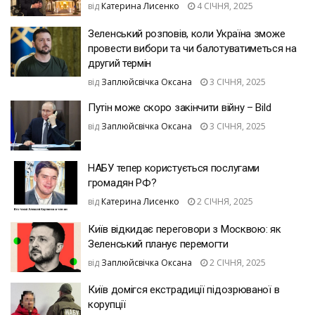
від
Катерина Лисенко
4 СІЧНЯ, 2025
Зеленський розповів, коли Україна зможе
провести вибори та чи балотуватиметься на
другий термін
від
Заплюйсвічка Оксана
3 СІЧНЯ, 2025
Путін може скоро закінчити війну – Bild
від
Заплюйсвічка Оксана
3 СІЧНЯ, 2025
НАБУ тепер користується послугами
громадян РФ?
від
Катерина Лисенко
2 СІЧНЯ, 2025
Київ відкидає переговори з Москвою: як
Зеленський планує перемогти
від
Заплюйсвічка Оксана
2 СІЧНЯ, 2025
Київ домігся екстрадиції підозрюваної в
корупції