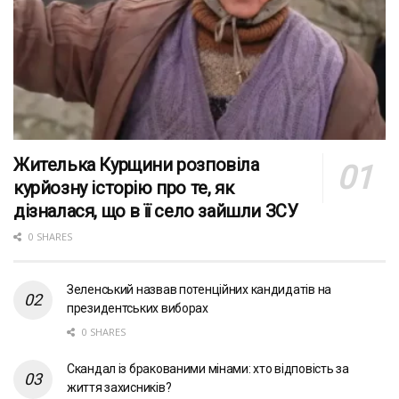
Жителька Курщини розповіла
курйозну історію про те, як
дізналася, що в її село зайшли ЗСУ
0 SHARES
Зеленський назвав потенційних кандидатів на
президентських виборах
0 SHARES
Скандал із бракованими мінами: хто відповість за
життя захисників?