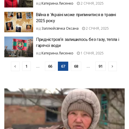
від
Катерина Лисенко
2 СІЧНЯ, 2025
Війна в Україні може припинитися в травні
2025 року
від
Заплюйсвічка Оксана
2 СІЧНЯ, 2025
Придністров’я залишилось без газу, тепла і
гарячої води
від
Катерина Лисенко
1 СІЧНЯ, 2025
1
…
66
67
68
…
91