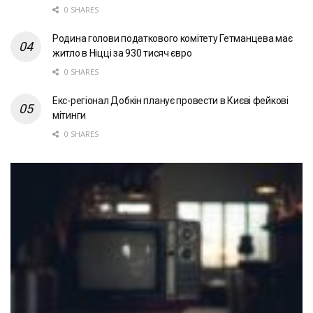
0 SHARES
Родина голови податкового комітету Гетманцева має
житло в Ніцці за 930 тисяч євро
0 SHARES
Екс-регіонал Добкін планує провести в Києві фейкові
мітинги
0 SHARES