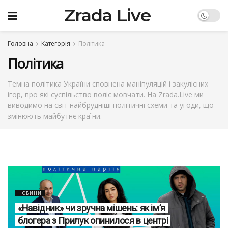
Zrada Live
Головна
Категорія
Політика
Політика
Темна політика України сповнена маніпуляцій і закулісних
ігор, про які суспільство воліє мовчати. На Zrada.Live ми
виводимо на світ найбрудніші політичні схеми та угоди, що
змінюють майбутнє країни.
НОВИНИ
«Навідник» чи зручна мішень: як ім’я
блогера з Прилук опинилося в центрі