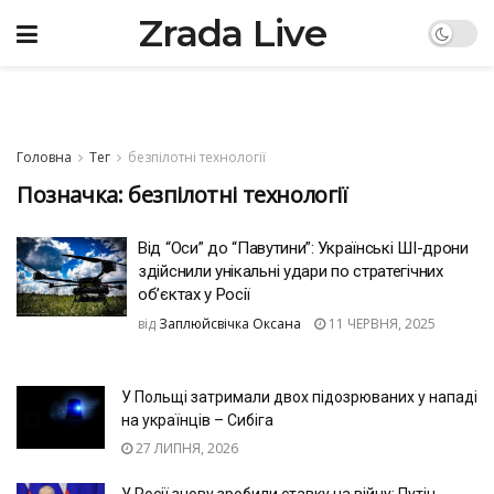
Zrada Live
Головна
Тег
безпілотні технології
Позначка:
безпілотні технології
Від “Оси” до “Павутини”: Українські ШІ-дрони
здійснили унікальні удари по стратегічних
об’єктах у Росії
від
Заплюйсвічка Оксана
11 ЧЕРВНЯ, 2025
У Польщі затримали двох підозрюваних у нападі
на українців – Сибіга
27 ЛИПНЯ, 2026