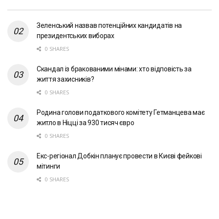
Зеленський назвав потенційних кандидатів на
президентських виборах
0 SHARES
Скандал із бракованими мінами: хто відповість за
життя захисників?
0 SHARES
Родина голови податкового комітету Гетманцева має
житло в Ніцці за 930 тисяч євро
0 SHARES
Екс-регіонал Добкін планує провести в Києві фейкові
мітинги
0 SHARES