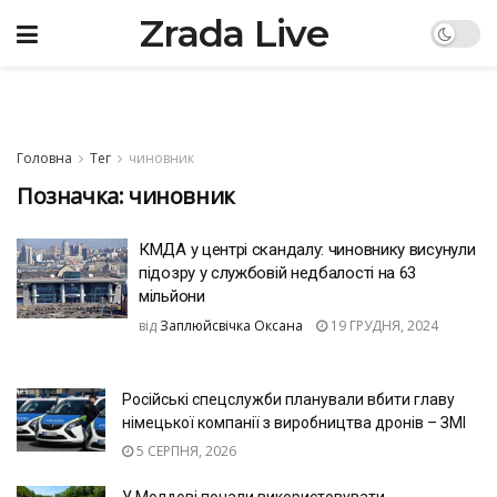
Zrada Live
Головна
Тег
чиновник
Позначка:
чиновник
КМДА у центрі скандалу: чиновнику висунули
підозру у службовій недбалості на 63
мільйони
від
Заплюйсвічка Оксана
19 ГРУДНЯ, 2024
Російські спецслужби планували вбити главу
німецької компанії з виробництва дронів – ЗМІ
5 СЕРПНЯ, 2026