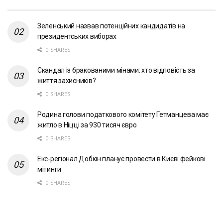
Зеленський назвав потенційних кандидатів на
президентських виборах
0 SHARES
Скандал із бракованими мінами: хто відповість за
життя захисників?
0 SHARES
Родина голови податкового комітету Гетманцева має
житло в Ніцці за 930 тисяч євро
0 SHARES
Екс-регіонал Добкін планує провести в Києві фейкові
мітинги
0 SHARES