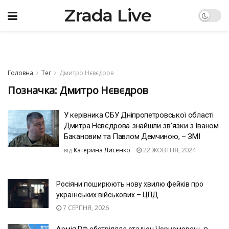
Zrada Live
Головна
Тег
Дмитро Нєвєдров
Позначка:
Дмитро Нєвєдров
У керівника СБУ Дніпропетровської області
Дмитра Нєвєдрова знайшли звʼязки з Іваном
Бакановим та Павлом Демчиною, – ЗМІ
від
Катерина Лисенко
22 ЖОВТНЯ, 2024
Росіяни поширюють нову хвилю фейків про
українських військових – ЦПД
7 СЕРПНЯ, 2026