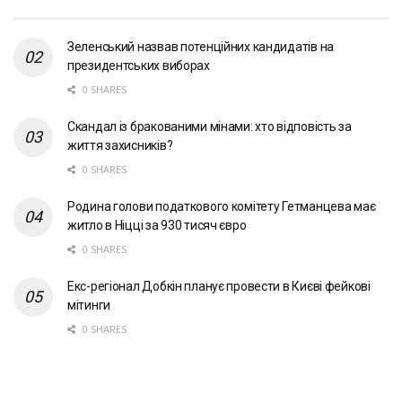
Зеленський назвав потенційних кандидатів на
президентських виборах
0 SHARES
Скандал із бракованими мінами: хто відповість за
життя захисників?
0 SHARES
Родина голови податкового комітету Гетманцева має
житло в Ніцці за 930 тисяч євро
0 SHARES
Екс-регіонал Добкін планує провести в Києві фейкові
мітинги
0 SHARES