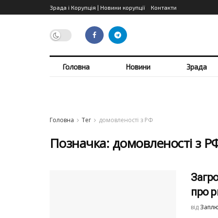
Зрада і Корупція | Новини корупції
Контакти
Головна
Новини
Зрада
Головна
Тег
домовленості з РФ
Позначка:
домовленості з Р
Загро
про р
від
Заплю