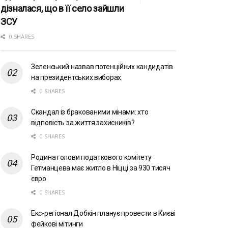
дізналася, що в її село зайшли
ЗСУ
0 SHARES
Зеленський назвав потенційних кандидатів
на президентських виборах
0 SHARES
Скандал із бракованими мінами: хто
відповість за життя захисників?
0 SHARES
Родина голови податкового комітету
Гетманцева має житло в Ніцці за 930 тисяч
євро
0 SHARES
Екс-регіонал Добкін планує провести в Києві
фейкові мітинги