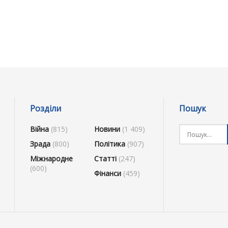
Розділи
Пошук
Війна
(815)
Новини
(1 409)
Зрада
(800)
Політика
(907)
Міжнародне
Статті
(247)
(600)
Фінанси
(459)