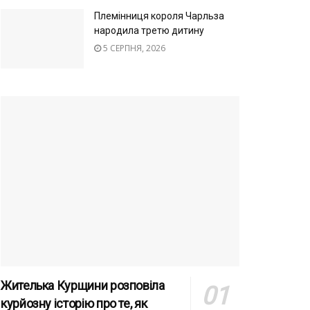
Племінниця короля Чарльза
народила третю дитину
5 СЕРПНЯ, 2026
Жителька Курщини розповіла
курйозну історію про те, як