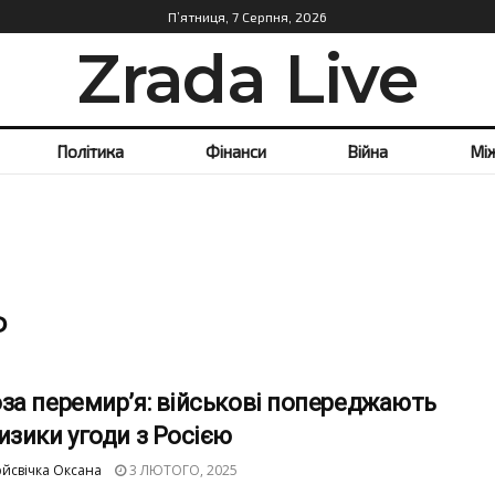
П’ятниця, 7 Серпня, 2026
Zrada Live
Політика
Фінанси
Війна
Мі
Ф
за перемир’я: військові попереджають
изики угоди з Росією
йсвічка Оксана
3 ЛЮТОГО, 2025