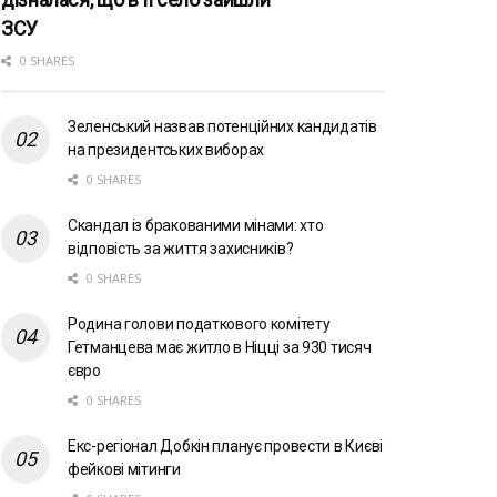
ЗСУ
0 SHARES
Зеленський назвав потенційних кандидатів
на президентських виборах
0 SHARES
Скандал із бракованими мінами: хто
відповість за життя захисників?
0 SHARES
Родина голови податкового комітету
Гетманцева має житло в Ніцці за 930 тисяч
євро
0 SHARES
Екс-регіонал Добкін планує провести в Києві
фейкові мітинги