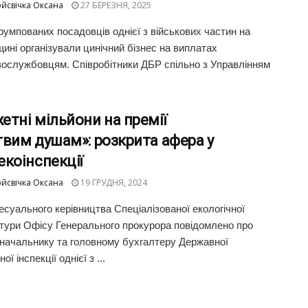
йсвічка Оксана
27 БЕРЕЗНЯ, 2025
румпованих посадовців однієї з військових частин на
ині організували цинічний бізнес на виплатах
вослужбовцям. Співробітники ДБР спільно з Управлінням
тні мільйони на премії
вим душам»: розкрита афера у
коінспекції
йсвічка Оксана
19 ГРУДНЯ, 2024
есуального керівництва Спеціалізованої екологічної
тури Офісу Генерального прокурора повідомлено про
 начальнику та головному бухгалтеру Державної
ої інспекції однієї з ...