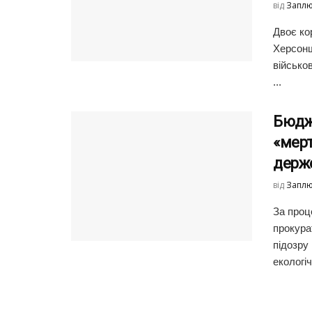
від
Заплю
Двоє ко
Херсонщ
військо
...
Бюдже
«мерт
держе
від
Заплю
За проц
прокура
підозру
екологічн