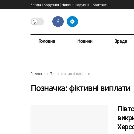
Зрада і Корупція | Новини корупції
Контакти
Головна
Новини
Зрада
Головна
Тег
фіктивні виплати
Позначка:
фіктивні виплати
Півто
викри
Херс