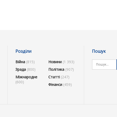
Розділи
Пошук
Війна
(815)
Новини
(1 393)
Зрада
(800)
Політика
(907)
Міжнародне
Статті
(247)
(600)
Фінанси
(459)