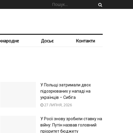
жнародне
Досьє
Контакти
У Польщі затримали двох
підозрюваних у нападі на
українців – Сибіга
27 ЛИПНЯ, 2026
У Росії знову зробили ставку на
війну: Путін назвав головний
пріоритет бюджету