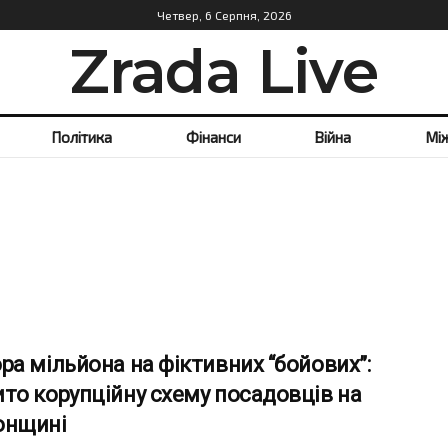
Четвер, 6 Серпня, 2026
Zrada Live
Політика
Фінанси
Війна
Мі
ра мільйона на фіктивних “бойових”:
то корупційну схему посадовців на
онщині