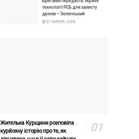
Британія передасть Україні
технології РЕБ для захисту
дронів – Зеленський
27 ЛИПНЯ, 2026
Жителька Курщини розповіла
курйозну історію про те, як
дізналася, що в її село зайшли