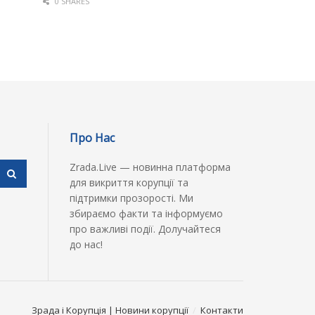
0 SHARES
Про Нас
Zrada.Live — новинна платформа
для викриття корупції та
підтримки прозорості. Ми
збираємо факти та інформуємо
про важливі події. Долучайтеся
до нас!
Зрада і Корупція | Новини корупції
Контакти