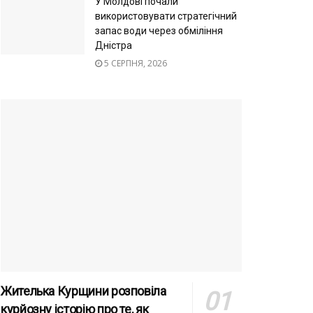
У Молдові почали
використовувати стратегічний
запас води через обміління
Дністра
5 СЕРПНЯ, 2026
Жителька Курщини розповіла
курйозну історію про те, як