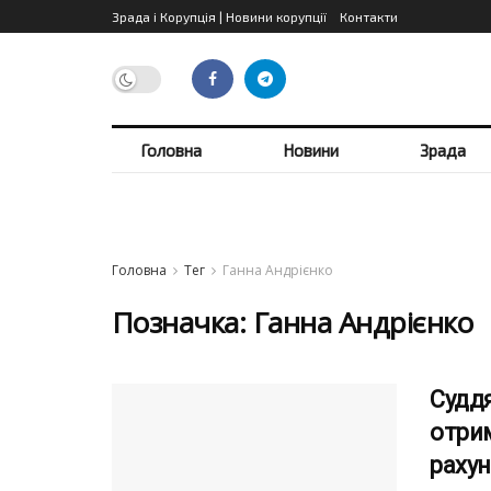
Зрада і Корупція | Новини корупції
Контакти
Головна
Новини
Зрада
Головна
Тег
Ганна Андрієнко
Позначка:
Ганна Андрієнко
Суддя
отри
рахун