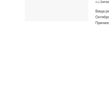
від
Заплю
Вища ра
Октябрс
Причино