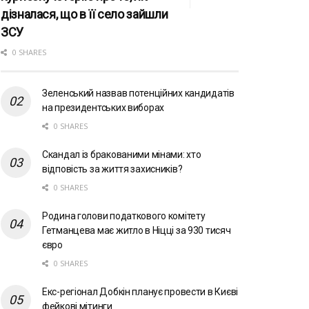
дізналася, що в її село зайшли
ЗСУ
0 SHARES
Зеленський назвав потенційних кандидатів
на президентських виборах
0 SHARES
Скандал із бракованими мінами: хто
відповість за життя захисників?
0 SHARES
Родина голови податкового комітету
Гетманцева має житло в Ніцці за 930 тисяч
євро
0 SHARES
Екс-регіонал Добкін планує провести в Києві
фейкові мітинги