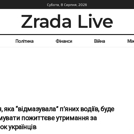
Субота, 8 Серпня, 2026
Zrada Live
Політика
Фінанси
Війна
Мі
, яка “відмазувала” п’яних водіїв, буде
мувати пожиттєве утримання за
ок українців