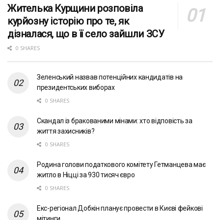
Жителька Курщини розповіла
курйозну історію про те, як
дізналася, що в її село зайшли ЗСУ
0 SHARES
Зеленський назвав потенційних кандидатів на
президентських виборах
0 SHARES
Скандал із бракованими мінами: хто відповість за
життя захисників?
0 SHARES
Родина голови податкового комітету Гетманцева має
житло в Ніцці за 930 тисяч євро
0 SHARES
Екс-регіонал Добкін планує провести в Києві фейкові
мітинги