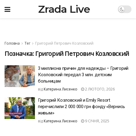
Zrada Live
Головна
Тег
Григорий Петрович Козловский
Позначка:
Григорий Петрович Козловский
3 миллиона причин для надежды – Григорий
Козловский передал 3 млн. детским
больницам
від
Катерина Лисенко
2 ЛЮТОГО, 2026
Григорий Козловский и Emily Resort
перечислили 2 000 000 грн фонду «Вернись
живым»
від
Катерина Лисенко
9 СІЧНЯ, 2025