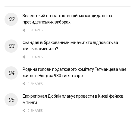
Зеленський назвав потенційних кандидатів на
президентських виборах
0 SHARES
Скандал із бракованими мінами: хто відповість за
життя захисників?
0 SHARES
Родина голови податкового комітету Гетманцева має
житло в Ніцці за 930 тисяч євро
0 SHARES
Екс-регіонал Добкін планує провести в Києві фейкові
мітинги
0 SHARES