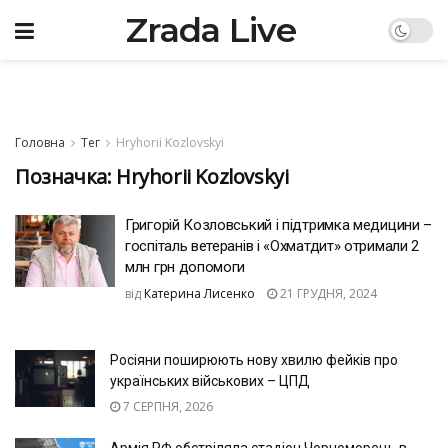
Zrada Live
Головна
Тег
Hryhorii Kozlovskyi
Позначка:
Hryhorii Kozlovskyi
Григорій Козловський і підтримка медицини –
госпіталь ветеранів і «Охматдит» отримали 2
млн грн допомоги
від
Катерина Лисенко
21 ГРУДНЯ, 2024
Росіяни поширюють нову хвилю фейків про
українських військових – ЦПД
7 СЕРПНЯ, 2026