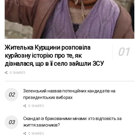
Жителька Курщини розповіла
курйозну історію про те, як
дізналася, що в її село зайшли ЗСУ
0 SHARES
Зеленський назвав потенційних кандидатів на
президентських виборах
0 SHARES
Скандал із бракованими мінами: хто відповість за
життя захисників?
0 SHARES