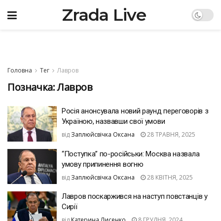
Zrada Live
Головна
Тег
Лавров
Позначка:
Лавров
Росія анонсувала новий раунд переговорів з
Україною, назвавши свої умови
від
Заплюйсвічка Оксана
28 ТРАВНЯ, 2025
“Поступка” по-російськи: Москва назвала
умову припинення вогню
від
Заплюйсвічка Оксана
28 КВІТНЯ, 2025
Лавров поскаржився на наступ повстанців у
Сирії
від
Катерина Лисенко
8 ГРУДНЯ, 2024