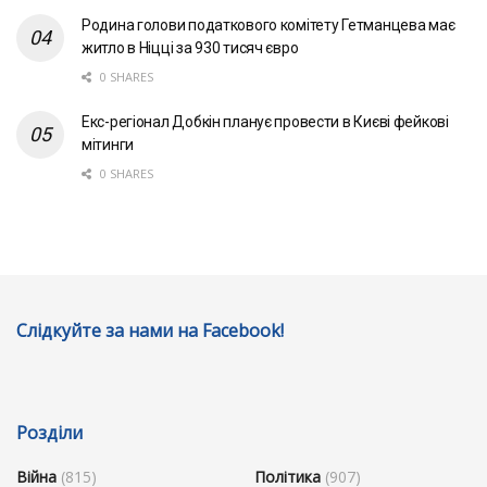
Родина голови податкового комітету Гетманцева має
житло в Ніцці за 930 тисяч євро
0 SHARES
Екс-регіонал Добкін планує провести в Києві фейкові
мітинги
0 SHARES
Слідкуйте за нами на Facebook!
Розділи
Війна
(815)
Політика
(907)