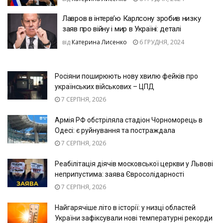
Лавров в інтерв’ю Карлсону зробив низку
заяв про війну і мир в Україні: деталі
від
Катерина Лисенко
6 ГРУДНЯ, 2024
Росіяни поширюють нову хвилю фейків про
українських військових – ЦПД
7 СЕРПНЯ, 2026
Армія РФ обстріляла стадіон Чорноморець в
Одесі: є руйнування та постраждала
7 СЕРПНЯ, 2026
Реабілітація діячів московської церкви у Львові
неприпустима: заява Євросолідарності
7 СЕРПНЯ, 2026
Найгарячіше літо в історії: у низці областей
України зафіксували нові температурні рекорди