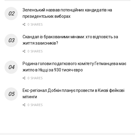
Зеленський назвав потенційних кандидатів на
президентських виборах
0 SHARES
Скандал із бракованими мінами: хто відповість за
життя захисників?
0 SHARES
Родина голови податкового комітету Гетманцева має
житло в Ніцці за 930 тисяч євро
0 SHARES
Екс-регіонал Добкін планує провести в Києві фейкові
мітинги
0 SHARES