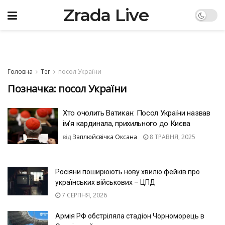
Zrada Live
Головна
Тег
посол України
Позначка:
посол України
Хто очолить Ватикан: Посол України назвав
ім’я кардинала, прихильного до Києва
від
Заплюйсвічка Оксана
8 ТРАВНЯ, 2025
Росіяни поширюють нову хвилю фейків про
українських військових – ЦПД
7 СЕРПНЯ, 2026
Армія РФ обстріляла стадіон Чорноморець в