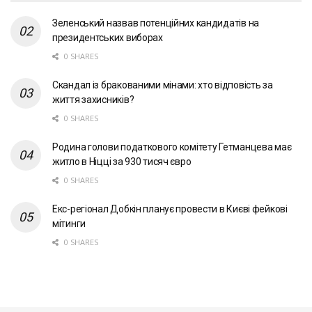
Зеленський назвав потенційних кандидатів на
президентських виборах
0 SHARES
Скандал із бракованими мінами: хто відповість за
життя захисників?
0 SHARES
Родина голови податкового комітету Гетманцева має
житло в Ніцці за 930 тисяч євро
0 SHARES
Екс-регіонал Добкін планує провести в Києві фейкові
мітинги
0 SHARES