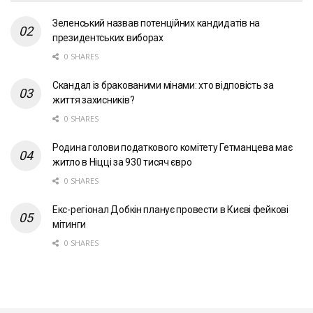
Зеленський назвав потенційних кандидатів на
президентських виборах
0 SHARES
Скандал із бракованими мінами: хто відповість за
життя захисників?
0 SHARES
Родина голови податкового комітету Гетманцева має
житло в Ніцці за 930 тисяч євро
0 SHARES
Екс-регіонал Добкін планує провести в Києві фейкові
мітинги
0 SHARES