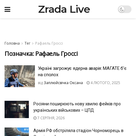
Zrada Live
Головна
Тег
Рафаель Гроссі
Позначка:
Рафаель Гроссі
Україні загрожує ядерна аварія: МАГАТЕ б’є
на сполох
від
Заплюйсвічка Оксана
4 ЛЮТОГО, 2025
Росіяни поширюють нову хвилю фейків про
українських військових – ЦПД
7 СЕРПНЯ, 2026
Армія РФ обстріляла стадіон Чорноморець в