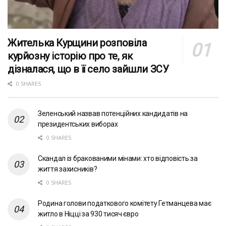
Жителька Курщини розповіла
курйозну історію про те, як
дізналася, що в її село зайшли ЗСУ
0 SHARES
Зеленський назвав потенційних кандидатів на
президентських виборах
0 SHARES
Скандал із бракованими мінами: хто відповість за
життя захисників?
0 SHARES
Родина голови податкового комітету Гетманцева має
житло в Ніцці за 930 тисяч євро