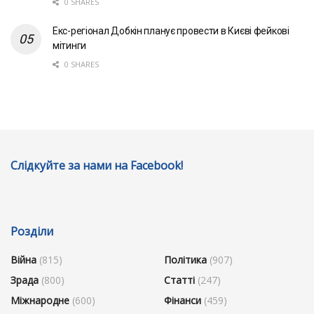
0 SHARES
Екс-регіонал Добкін планує провести в Києві фейкові
мітинги
0 SHARES
Слідкуйте за нами на Facebook!
Розділи
Війна
(815)
Політика
(907)
Зрада
(800)
Статті
(247)
Міжнародне
(600)
Фінанси
(459)