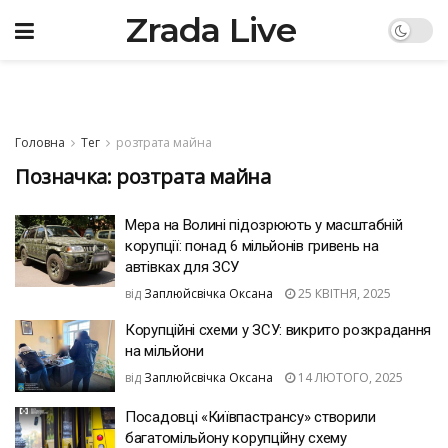
Zrada Live
Головна
Тег
розтрата майна
Позначка:
розтрата майна
Мера на Волині підозрюють у масштабній
корупції: понад 6 мільйонів гривень на
автівках для ЗСУ
від
Заплюйсвічка Оксана
25 КВІТНЯ, 2025
Корупційні схеми у ЗСУ: викрито розкрадання
на мільйони
від
Заплюйсвічка Оксана
14 ЛЮТОГО, 2025
Посадовці «Київпастрансу» створили
багатомільйону корупційну схему