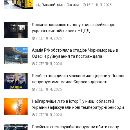
від
Заплюйсвічка Оксана
15 СІЧНЯ, 2025
Росіяни поширюють нову хвилю фейків про
українських військових – ЦПД
7 СЕРПНЯ, 2026
Армія РФ обстріляла стадіон Чорноморець в
Одесі: є руйнування та постраждала
7 СЕРПНЯ, 2026
Реабілітація діячів московської церкви у Львові
неприпустима: заява Євросолідарності
7 СЕРПНЯ, 2026
Найгарячіше літо в історії: у низці областей
України зафіксували нові температурні рекорди
7 СЕРПНЯ, 2026
Російські спецслужби планували вбити главу