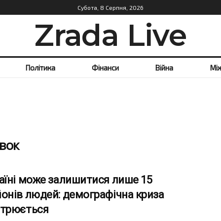
Субота, 8 Серпня, 2026
Zrada Live
Політика
Фінанси
Війна
Мі
вок
аїні може залишитися лише 15
онів людей: демографічна криза
стрюється