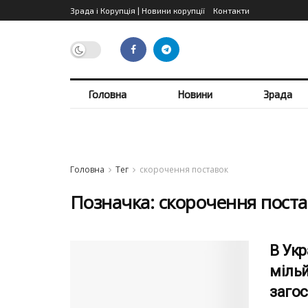
Зрада і Корупція | Новини корупції
Контакти
Головна
Новини
Зрада
Головна
Тег
скорочення поставок
Позначка:
скорочення поста
В Укр
мільй
заго