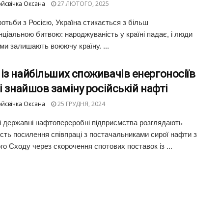
йсвічка Оксана
27 ЛЮТОГО, 2025
ротьби з Росією, Україна стикається з більш
нціальною битвою: народжуваність у країні падає, і люди
ми залишають воюючу країну. ...
із найбільших споживачів енергоносіїв
ті знайшов заміну російській нафті
йсвічка Оксана
25 ГРУДНЯ, 2024
кі державні нафтопереробні підприємства розглядають
сть посилення співпраці з постачальниками сирої нафти з
го Сходу через скорочення спотових поставок із ...