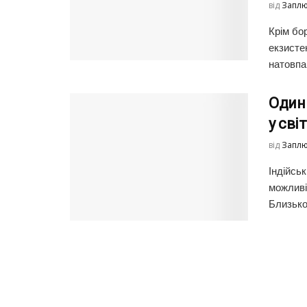
від
Заплю
Крім бо
екзисте
натовпа
Один 
у сві
від
Заплю
Індійсь
можливі
Близько