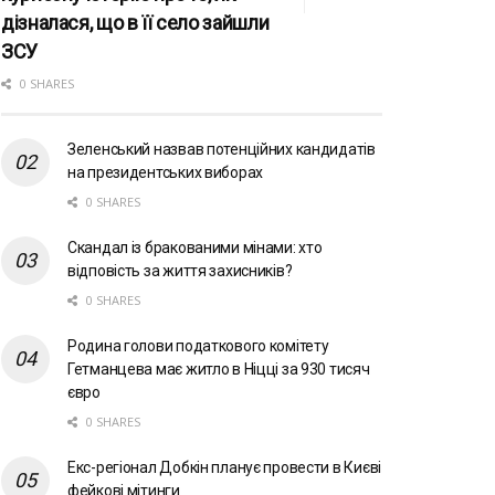
дізналася, що в її село зайшли
ЗСУ
0 SHARES
Зеленський назвав потенційних кандидатів
на президентських виборах
0 SHARES
Скандал із бракованими мінами: хто
відповість за життя захисників?
0 SHARES
Родина голови податкового комітету
Гетманцева має житло в Ніцці за 930 тисяч
євро
0 SHARES
Екс-регіонал Добкін планує провести в Києві
фейкові мітинги