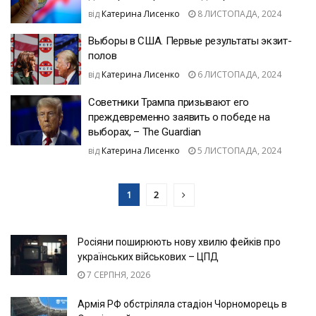
від
Катерина Лисенко
8 ЛИСТОПАДА, 2024
Выборы в США. Первые результаты экзит-
полов
від
Катерина Лисенко
6 ЛИСТОПАДА, 2024
Советники Трампа призывают его
преждевременно заявить о победе на
выборах, – The Guardian
від
Катерина Лисенко
5 ЛИСТОПАДА, 2024
1
2
Росіяни поширюють нову хвилю фейків про
українських військових – ЦПД
7 СЕРПНЯ, 2026
Армія РФ обстріляла стадіон Чорноморець в