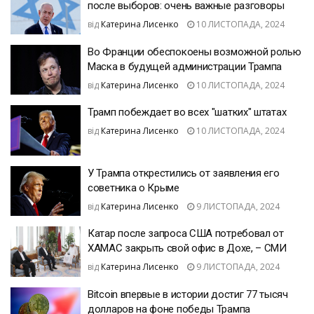
после выборов: очень важные разговоры
від
Катерина Лисенко
10 ЛИСТОПАДА, 2024
Во Франции обеспокоены возможной ролью
Маска в будущей администрации Трампа
від
Катерина Лисенко
10 ЛИСТОПАДА, 2024
Трамп побеждает во всех "шатких" штатах
від
Катерина Лисенко
10 ЛИСТОПАДА, 2024
У Трампа открестились от заявления его
советника о Крыме
від
Катерина Лисенко
9 ЛИСТОПАДА, 2024
Катар после запроса США потребовал от
ХАМАС закрыть свой офис в Дохе, – СМИ
від
Катерина Лисенко
9 ЛИСТОПАДА, 2024
Bitcoin впервые в истории достиг 77 тысяч
долларов на фоне победы Трампа