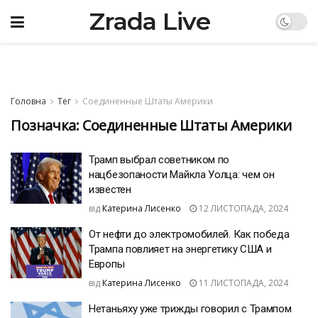
Zrada Live
Головна
Тег
Соединенные Штаты Америки
Позначка:
Соединенные Штаты Америки
Трамп выбрал советником по
нацбезопаности Майкла Уолца: чем он
известен
від
Катерина Лисенко
12 ЛИСТОПАДА, 2024
От нефти до электромобилей. Как победа
Трампа повлияет на энергетику США и
Европы
від
Катерина Лисенко
11 ЛИСТОПАДА, 2024
Нетаньяху уже трижды говорил с Трампом