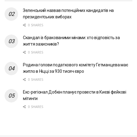
Зеленський назвав потенційних кандидатів на
президентських виборах
0 SHARES
Скандал із бракованими мінами: хто відповість за
життя захисників?
0 SHARES
Родина голови податкового комітету Гетманцева має
житло в Ніцці за 930 тисяч євро
0 SHARES
Екс-регіонал Добкін планує провести в Києві фейкові
мітинги
0 SHARES