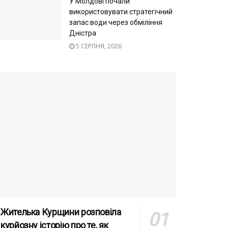
У Молдові почали
використовувати стратегічний
запас води через обміління
Дністра
5 СЕРПНЯ, 2026
Жителька Курщини розповіла
курйозну історію про те, як