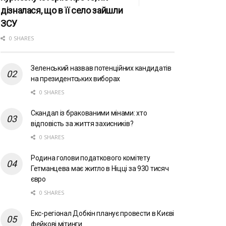
дізналася, що в її село зайшли
ЗСУ
0 SHARES
Зеленський назвав потенційних кандидатів
на президентських виборах
0 SHARES
Скандал із бракованими мінами: хто
відповість за життя захисників?
0 SHARES
Родина голови податкового комітету
Гетманцева має житло в Ніцці за 930 тисяч
євро
0 SHARES
Екс-регіонал Добкін планує провести в Києві
фейкові мітинги