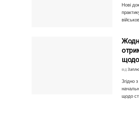
Нові до
практик
військов
Жодни
отри
щодо
від
Заплю
Згідно з
начальн
щодо ст