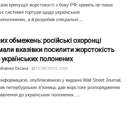
кази кричущої жорстокості з боку РФ: кремль не лише
ує системні тортури щодо українських
ополонених, а й розробив спеціальні ...
х обмежень: російські охоронці
мали вказівки посилити жорстокість
 українських полонених
йсвічка Оксана
10 ЛЮТОГО, 2025
 інформацією, опублікованою у виданні Wall Street Journal,
ик петербурзьких в’язниць дав жорстоке розпорядження
авлення до українських полонених. ...