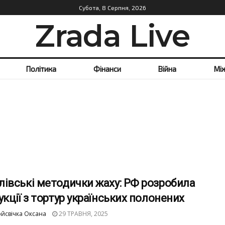
Субота, 8 Серпня, 2026
Zrada Live
Політика
Фінанси
Війна
Мі
івські методички жаху: РФ розробила
укції з тортур українських полонених
йсвічка Оксана
29 ТРАВНЯ, 2025