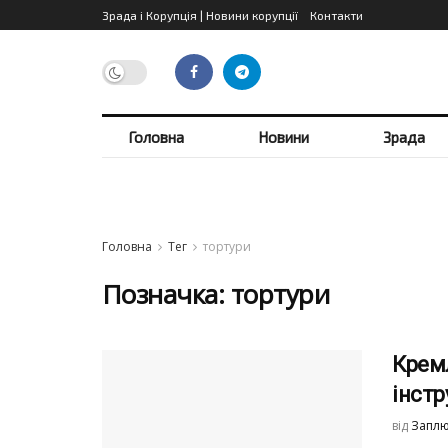
Зрада і Корупція | Новини корупції
Контакти
Головна
Новини
Зрада
Головна
Тег
тортури
Позначка:
тортури
Кремл
інстр
від
Заплю