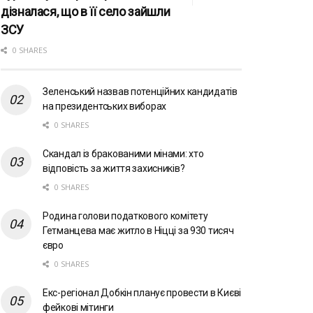
дізналася, що в її село зайшли
ЗСУ
0 SHARES
Зеленський назвав потенційних кандидатів
на президентських виборах
0 SHARES
Скандал із бракованими мінами: хто
відповість за життя захисників?
0 SHARES
Родина голови податкового комітету
Гетманцева має житло в Ніцці за 930 тисяч
євро
0 SHARES
Екс-регіонал Добкін планує провести в Києві
фейкові мітинги