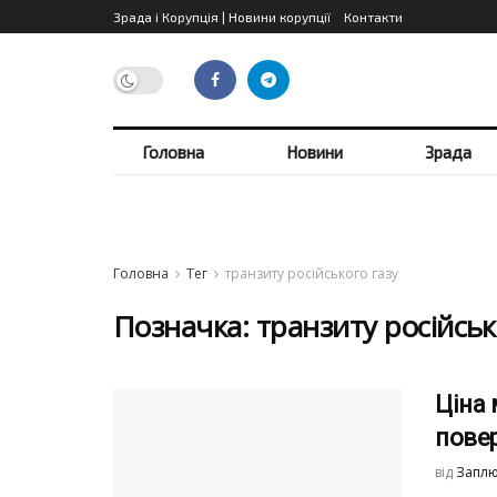
Зрада і Корупція | Новини корупції
Контакти
Головна
Новини
Зрада
Головна
Тег
транзиту російського газу
Позначка:
транзиту російськ
Ціна 
повер
від
Заплю