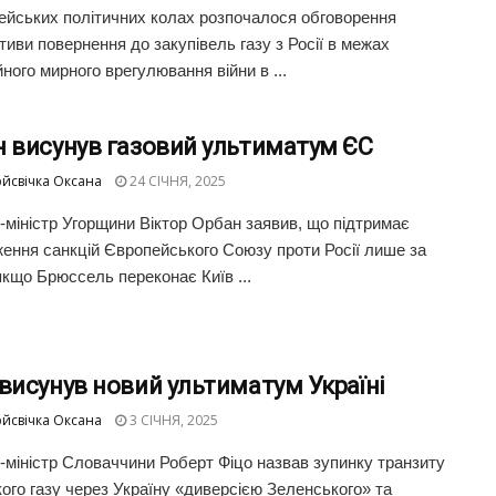
ейських політичних колах розпочалося обговорення
тиви повернення до закупівель газу з Росії в межах
ного мирного врегулювання війни в ...
н висунув газовий ультиматум ЄС
йсвічка Оксана
24 СІЧНЯ, 2025
-міністр Угорщини Віктор Орбан заявив, що підтримає
ення санкцій Європейського Союзу проти Росії лише за
якщо Брюссель переконає Київ ...
висунув новий ультиматум Україні
йсвічка Оксана
3 СІЧНЯ, 2025
-міністр Словаччини Роберт Фіцо назвав зупинку транзиту
кого газу через Україну «диверсією Зеленського» та