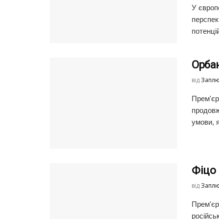
У європ
перспек
потенцій
Орба
від
Заплю
Прем'єр
продовж
умови, 
Фіцо 
від
Заплю
Прем'єр
російсь