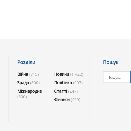
Розділи
Пошук
Війна
(815)
Новини
(1 422)
Зрада
(800)
Політика
(907)
Міжнародне
Статті
(247)
(600)
Фінанси
(459)