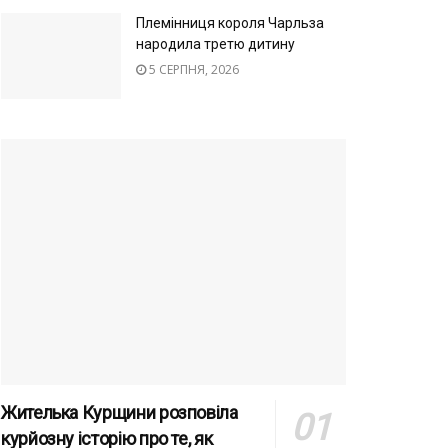
Племінниця короля Чарльза
народила третю дитину
5 СЕРПНЯ, 2026
Жителька Курщини розповіла
курйозну історію про те, як