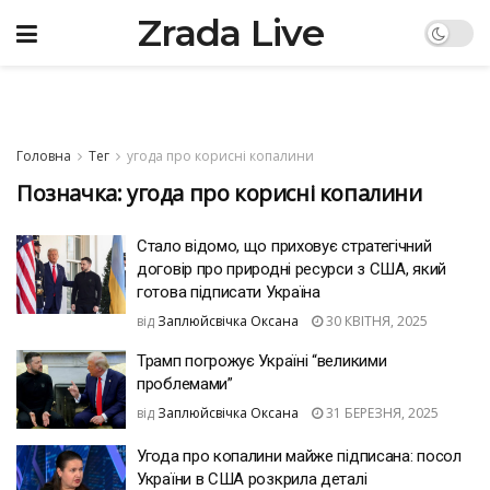
Zrada Live
Головна
Тег
угода про корисні копалини
Позначка:
угода про корисні копалини
Стало відомо, що приховує стратегічний
договір про природні ресурси з США, який
готова підписати Україна
від
Заплюйсвічка Оксана
30 КВІТНЯ, 2025
Трамп погрожує Україні “великими
проблемами”
від
Заплюйсвічка Оксана
31 БЕРЕЗНЯ, 2025
Угода про копалини майже підписана: посол
України в США розкрила деталі