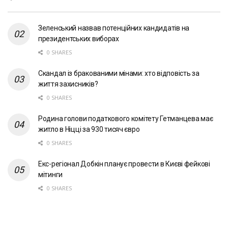
Зеленський назвав потенційних кандидатів на
президентських виборах
0 SHARES
Скандал із бракованими мінами: хто відповість за
життя захисників?
0 SHARES
Родина голови податкового комітету Гетманцева має
житло в Ніцці за 930 тисяч євро
0 SHARES
Екс-регіонал Добкін планує провести в Києві фейкові
мітинги
0 SHARES