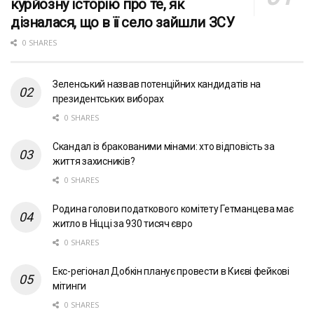
курйозну історію про те, як
дізналася, що в її село зайшли ЗСУ
0 SHARES
Зеленський назвав потенційних кандидатів на
президентських виборах
0 SHARES
Скандал із бракованими мінами: хто відповість за
життя захисників?
0 SHARES
Родина голови податкового комітету Гетманцева має
житло в Ніцці за 930 тисяч євро
0 SHARES
Екс-регіонал Добкін планує провести в Києві фейкові
мітинги
0 SHARES