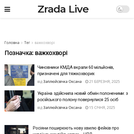
Zrada Live
Головна
Тег
важкохворі
Позначка:
важкохворі
Чиновники КМДА вкрали 60 мільйонів,
призначені для тяжкохворих
від
Заплюйсвічка Оксана
21 БЕРЕЗНЯ, 2025
Україна здійснила новий обмін полоненими: з
російського полону повернулися 25 осіб
від
Заплюйсвічка Оксана
15 СІЧНЯ, 2025
Росіяни поширюють нову хвилю фейків про