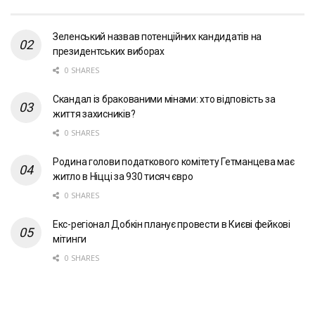
Зеленський назвав потенційних кандидатів на
президентських виборах
0 SHARES
Скандал із бракованими мінами: хто відповість за
життя захисників?
0 SHARES
Родина голови податкового комітету Гетманцева має
житло в Ніцці за 930 тисяч євро
0 SHARES
Екс-регіонал Добкін планує провести в Києві фейкові
мітинги
0 SHARES