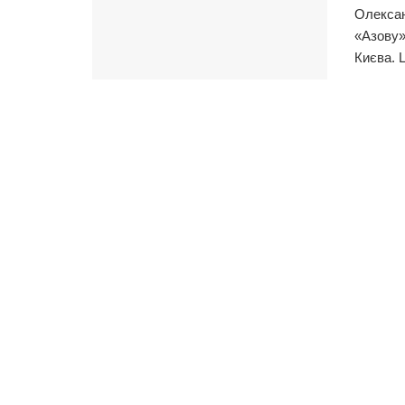
Олексан
«Азову»
Києва. Ц