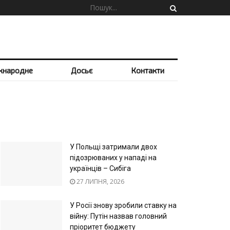
жнародне
Досьє
Контакти
У Польщі затримали двох
підозрюваних у нападі на
українців – Сибіга
27 ЛИПНЯ, 2026
У Росії знову зробили ставку на
війну: Путін назвав головний
пріоритет бюджету