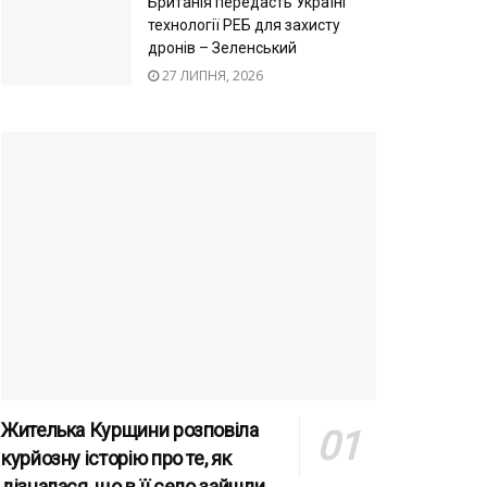
Британія передасть Україні
технології РЕБ для захисту
дронів – Зеленський
27 ЛИПНЯ, 2026
Жителька Курщини розповіла
курйозну історію про те, як
дізналася, що в її село зайшли