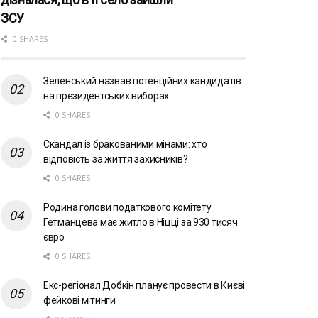
ЗСУ
0 SHARES
Зеленський назвав потенційних кандидатів
на президентських виборах
0 SHARES
Скандал із бракованими мінами: хто
відповість за життя захисників?
0 SHARES
Родина голови податкового комітету
Гетманцева має житло в Ніцці за 930 тисяч
євро
0 SHARES
Екс-регіонал Добкін планує провести в Києві
фейкові мітинги