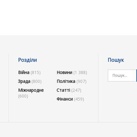
Розділи
Пошук
Війна
(815)
Новини
(1 388)
Зрада
(800)
Політика
(907)
Міжнародне
Статті
(247)
(600)
Фінанси
(459)