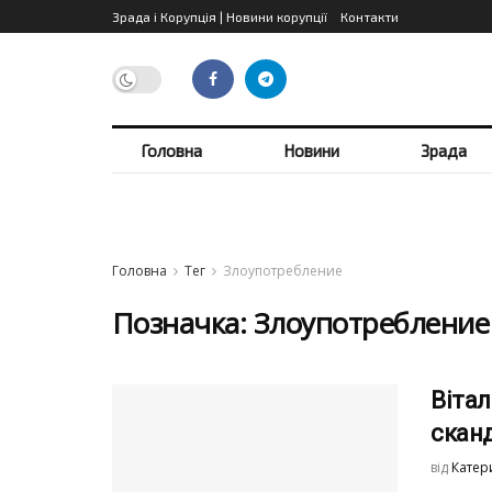
Зрада і Корупція | Новини корупції
Контакти
Головна
Новини
Зрада
Головна
Тег
Злоупотребление
Позначка:
Злоупотребление
Вітал
скан
від
Катер