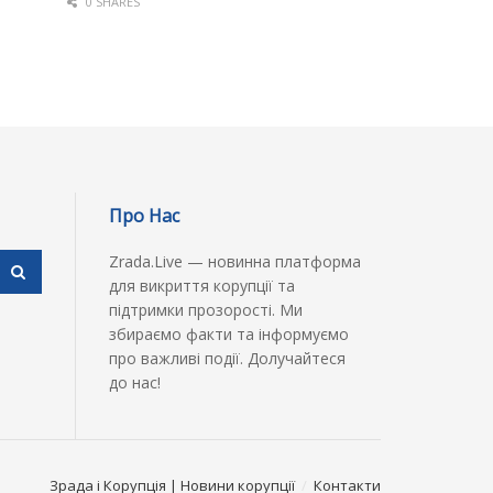
0 SHARES
Про Нас
Zrada.Live — новинна платформа
для викриття корупції та
підтримки прозорості. Ми
збираємо факти та інформуємо
про важливі події. Долучайтеся
до нас!
Зрада і Корупція | Новини корупції
Контакти