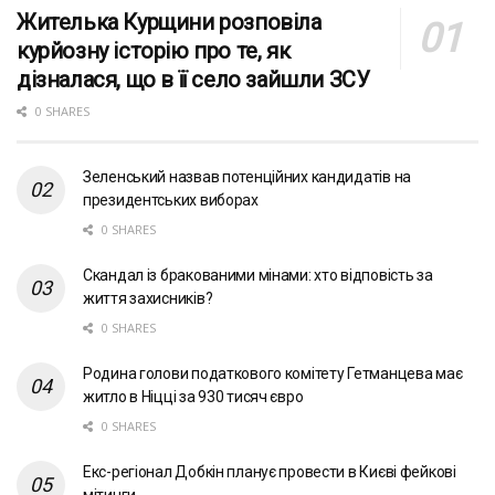
Жителька Курщини розповіла
курйозну історію про те, як
дізналася, що в її село зайшли ЗСУ
0 SHARES
Зеленський назвав потенційних кандидатів на
президентських виборах
0 SHARES
Скандал із бракованими мінами: хто відповість за
життя захисників?
0 SHARES
Родина голови податкового комітету Гетманцева має
житло в Ніцці за 930 тисяч євро
0 SHARES
Екс-регіонал Добкін планує провести в Києві фейкові
мітинги