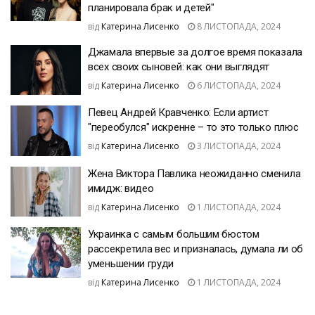
планировала брак и детей"
від
Катерина Лисенко
8 ЛИСТОПАДА, 2024
Джамала впервые за долгое время показала
всех своих сыновей: как они выглядят
від
Катерина Лисенко
6 ЛИСТОПАДА, 2024
Певец Андрей Кравченко: Если артист
"переобулся" искренне – то это только плюс
від
Катерина Лисенко
3 ЛИСТОПАДА, 2024
Жена Виктора Павлика неожиданно сменила
имидж: видео
від
Катерина Лисенко
1 ЛИСТОПАДА, 2024
Украинка с самым большим бюстом
рассекретила вес и призналась, думала ли об
уменьшении груди
від
Катерина Лисенко
1 ЛИСТОПАДА, 2024