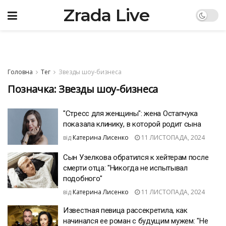
Zrada Live
Головна
Тег
Звезды шоу-бизнеса
Позначка:
Звезды шоу-бизнеса
"Стресс для женщины": жена Остапчука
показала клинику, в которой родит сына
від
Катерина Лисенко
11 ЛИСТОПАДА, 2024
Сын Узелкова обратился к хейтерам после
смерти отца: "Никогда не испытывал
подобного"
від
Катерина Лисенко
11 ЛИСТОПАДА, 2024
Известная певица рассекретила, как
начинался ее роман с будущим мужем: "Не