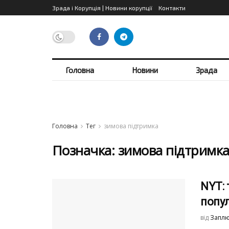
Зрада і Корупція | Новини корупції
Контакти
Головна
Новини
Зрада
Головна
Тег
зимова підтримка
Позначка:
зимова підтримк
NYT: 
попул
від
Заплю