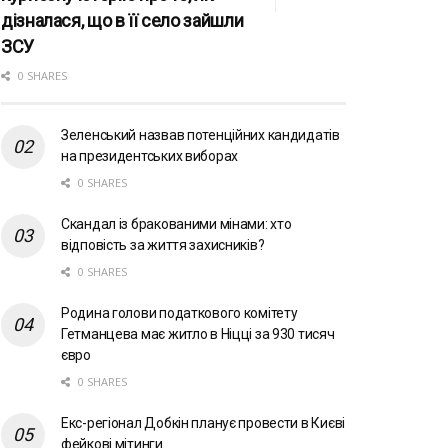
дізналася, що в її село зайшли
ЗСУ
0 SHARES
Зеленський назвав потенційних кандидатів
на президентських виборах
0 SHARES
Скандал із бракованими мінами: хто
відповість за життя захисників?
0 SHARES
Родина голови податкового комітету
Гетманцева має житло в Ніцці за 930 тисяч
євро
0 SHARES
Екс-регіонал Добкін планує провести в Києві
фейкові мітинги