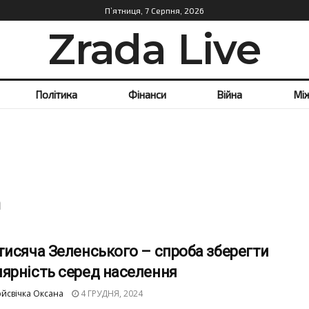
П’ятниця, 7 Серпня, 2026
Zrada Live
Політика
Фінанси
Війна
Мі
а
тисяча Зеленського – спроба зберегти
ярність серед населення
йсвічка Оксана
4 ГРУДНЯ, 2024