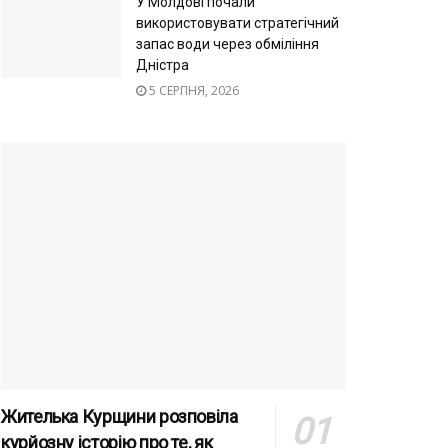
У Молдові почали
використовувати стратегічний
запас води через обміління
Дністра
5 СЕРПНЯ, 2026
Жителька Курщини розповіла
курйозну історію про те, як