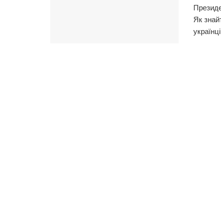
Президе
Як знай
українці