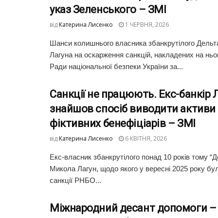
указ Зеленського – ЗМІ
від
Катерина Лисенко
1 ЧЕРВНЯ, 2026
Шанси колишнього власника збанкрутілого Дельт
Лагуна на оскарження санкцій, накладених на ньо
Ради національної безпеки України за...
Санкції не працюють. Екс-банкір 
знайшов спосіб виводити активи
фіктивних бенефіціарів – ЗМІ
від
Катерина Лисенко
6 КВІТНЯ, 2026
Екс-власник збанкрутілого понад 10 років тому “Д
Микола Лагун, щодо якого у вересні 2025 року б
санкції РНБО...
Міжнародний десант допомоги – 