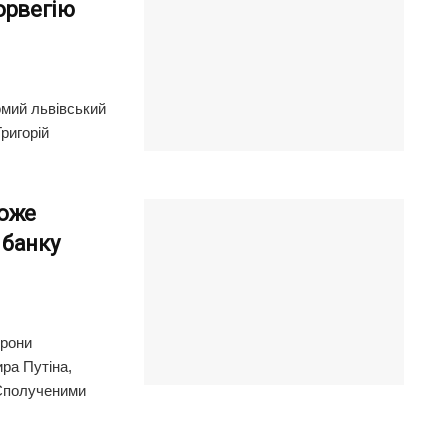
орвегію
омий львівський
ригорій
може
 банку
орони
ра Путіна,
 Сполученими