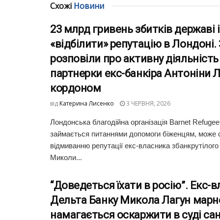
Схожі
Новини
23 млрд гривень збитків державі 
«відбілити» репутацію в Лондоні.
розповіли про активну діяльність 
партнерки екс-банкіра Антоніни Л
кордоном
від
Катерина Лисенко
3 ЧЕРВНЯ, 2026
Лондонська благодійна організація Barnet Refugee 
займається питаннями допомоги біженцям, може 
відмиванню репутації екс-власника збанкрутілого
Миколи...
“Доведеться їхати в росію”. Екс-
Дельта Банку Микола Лагун марн
намагається оскаржити в суді сан