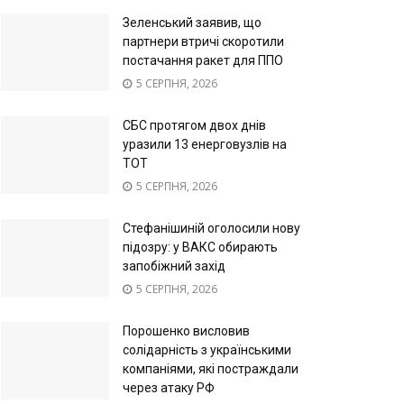
Зеленський заявив, що
партнери втричі скоротили
постачання ракет для ППО
5 СЕРПНЯ, 2026
СБС протягом двох днів
уразили 13 енерговузлів на
ТОТ
5 СЕРПНЯ, 2026
Стефанішиній оголосили нову
підозру: у ВАКС обирають
запобіжний захід
5 СЕРПНЯ, 2026
Порошенко висловив
солідарність з українськими
компаніями, які постраждали
через атаку РФ