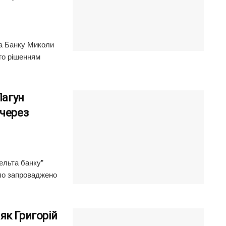
а Банку Миколи
го рішенням
Лагун
 через
ельта банку”
уло запроваджено
як Григорій