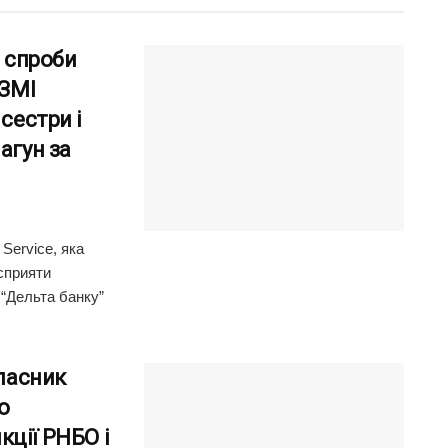
і спроби
 ЗМІ
сестри і
агун за
Service, яка
сприяти
 “Дельта банку”
власник
о
кції РНБО і