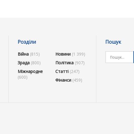
Розділи
Пошук
Війна
(815)
Новини
(1 399)
Зрада
(800)
Політика
(907)
Міжнародне
Статті
(247)
(600)
Фінанси
(459)