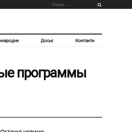
жнародне
Досьє
Контакти
ные программы
Останні новини