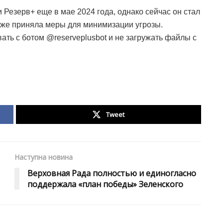
Резерв+ еще в мае 2024 года, однако сейчас он стал
же приняла меры для минимизации угрозы.
ть с ботом @reserveplusbot и не загружать файлы с
Tweet
Наступна новина
Верховная Рада полностью и единогласно
поддержала «план победы» Зеленского