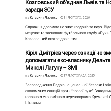
Козловський об’єднав Львів та Н
заради ЗСУ
від
Катерина Лисенко
11 ЛЮТОГО, 2026
Справжня допомога не знає кордонів та пауз. Від
меценат та засновник футбольного клубу «Рух» Г
Козловський вкотре довів: тил...
Кіріл Дмітрієв через санкції не з
допомагати екс-власнику Дельта
Миколі Лагуну – ЗМІ
від
Катерина Лисенко
17 ЛИСТОПАДА, 2025
Запровадження Радою національної безпеки і об
економічних санкцій проти “правої руки” Володими
головного економічного переговорника Кремля зі
Штатами...