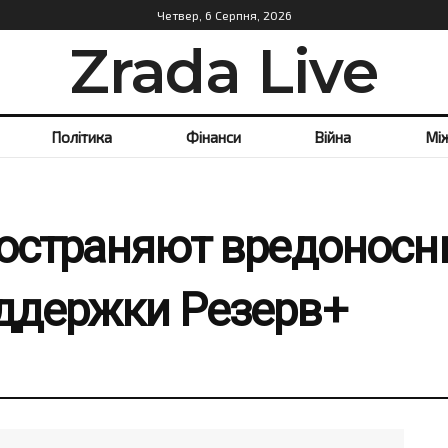
Четвер, 6 Серпня, 2026
Zrada Live
Політика
Фінанси
Війна
Мі
пространяют вредонос
ддержки Резерв+