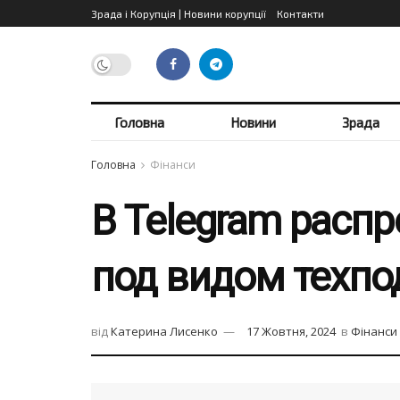
Зрада і Корупція | Новини корупції
Контакти
Головна
Новини
Зрада
Головна
Фінанси
В Telegram рас
под видом техпо
від
Катерина Лисенко
17 Жовтня, 2024
в
Фінанси