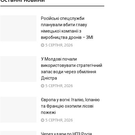
Російські спецслужби
планували вбити главу
німецької компанії з
виробництва дронів – ЗМІ
5 СЕРПНЯ, 2026
У Молдові почали
використовувати стратегічний
запас води через обміління
Дністра
5 СЕРПНЯ, 2026
Європа у вогні: Італію, Іспанію
та Францію охопили лісові
пожежі
5 СЕРПНЯ, 2026
Через удари по НПЗ Росія