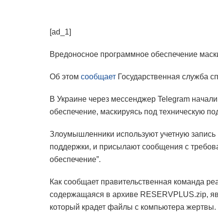
[ad_1]
Вредоносное программное обеспечение маски
Об этом
сообщает
Государственная служба с
В Украине через мессенджер Telegram начал
обеспечение, маскируясь под техническую по
Злоумышленники используют учетную запись 
поддержки, и присылают сообщения с требов
обеспечение”.
Как сообщает правительственная команда ре
содержащаяся в архиве RESERVPLUS.zip, 
который крадет файлы с компьютера жертвы.