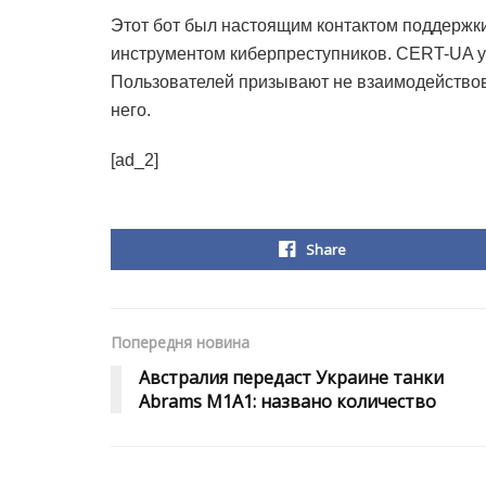
Этот бот был настоящим контактом поддержки 
инструментом киберпреступников. CERT-UA у
Пользователей призывают не взаимодействова
него.
[ad_2]
Share
Попередня новина
Австралия передаст Украине танки
Abrams M1A1: названо количество