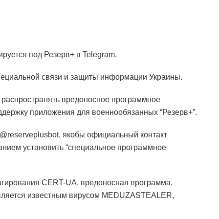
руется под Резерв+ в Telegram.
пециальной связи и защиты информации Украины.
и распространять вредоносное программное
ддержку приложения для военнообязанных “Резерв+”.
@reserveplusbot, якобы официальный контакт
анием установить “специальное программное
агирования CERT-UA, вредоносная программа,
является известным вирусом MEDUZASTEALER,