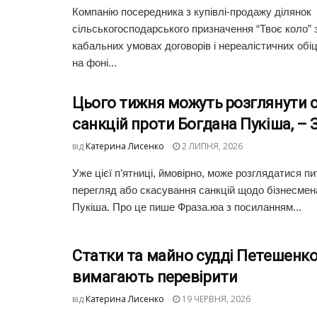
Компанію посередника з купівлі-продажу ділянок
сільськогосподарського призначення “Твоє коло”
кабальних умовах договорів і нереалістичних обі
на фоні...
Цього тижня можуть розглянути 
санкцій проти Богдана Пукіша, – 
від
Катерина Лисенко
2 ЛИПНЯ, 2026
Уже цієї п’ятниці, ймовірно, може розглядатися п
перегляд або скасування санкцій щодо бізнесмен
Пукіша. Про це пише Фраза.юа з посиланням...
Статки та майно судді Петешенко
вимагають перевірити
від
Катерина Лисенко
19 ЧЕРВНЯ, 2026