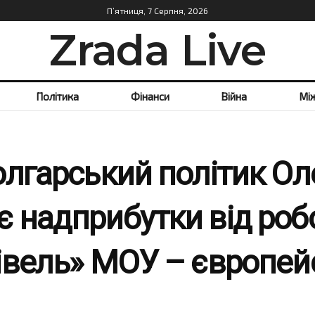
П’ятниця, 7 Серпня, 2026
Zrada Live
Політика
Фінанси
Війна
Мі
олгарський політик О
 надприбутки від робо
івель» МОУ – європейс