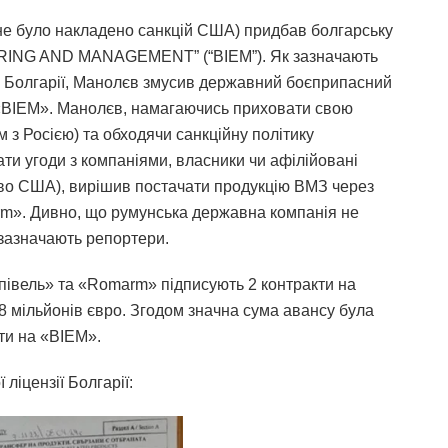
 не було накладено санкцій США) придбав болгарську
ING AND MANAGEMENT” (“BIEM”). Як зазначають
ки Болгарії, Манолєв змусив державний боєприпасний
 «BIEM». Манолєв, намагаючись приховати свою
 з Росією) та обходячи санкційну політику
ти угоди з компаніями, власники чи афілійовані
иво США), вирішив постачати продукцію ВМЗ через
m». Дивно, що румунська державна компанія не
 зазначають репортери.
упівель» та «Romarm» підписують 2 контракти на
8 мільйонів євро. Згодом значна сума авансу була
ти на «BIEM».
ліцензії Болгарії: