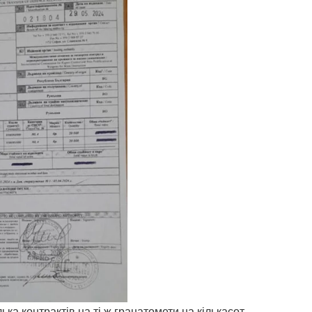
ка контрактів на ті ж гранатомети на кількасот