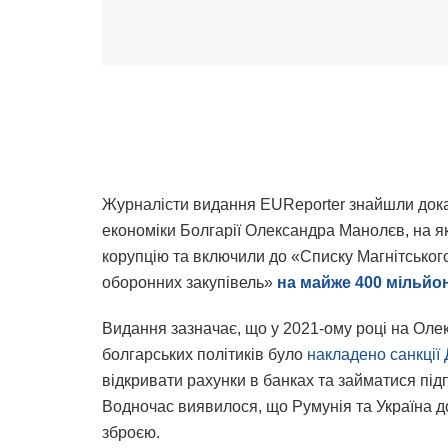
Журналісти видання EUReporter знайшли дока
економіки Болгарії Олександра Манолєв, на як
корупцію та включили до «Списку Магнітського
оборонних закупівель»
на майже 400 мільйо
Видання зазначає, що у 2021-ому році на Оле
болгарських політиків було
накладено санкці
відкривати рахунки в банках та займатися під
Водночас виявилося, що Румунія та Україна д
зброєю.