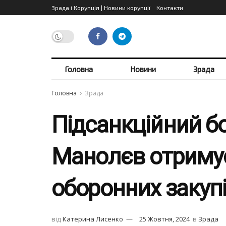
Зрада і Корупція | Новини корупції
Контакти
Головна
Новини
Зрада
Головна
Зрада
Підсанкційний б
Манолєв отримує
оборонних закуп
від
Катерина Лисенко
25 Жовтня, 2024
в
Зрада