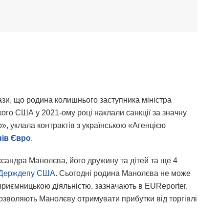
зи, що родина колишнього заступника міністра
ого США у 2021-ому році наклали санкції за значну
», уклала контрактів з українською «Агенцією
нів Євро
.
ксандра Манолєва, його дружину та дітей та ще 4
ї Держдепу США
. Сьогодні родина Манолєва не може
приємницькою діяльністю, зазначають в EUReporter.
озволяють Манолєву отримувати прибутки від торгівлі