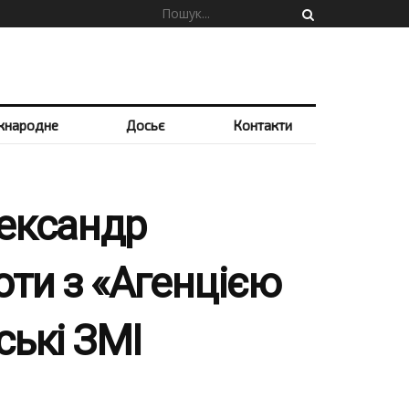
жнародне
Досьє
Контакти
лександр
ти з «Агенцією
ькі ЗМІ