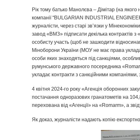
Рік тому батько Манолєва – Дімітар (на якого
компанії “BULGARIAN INDUSTRIAL ENGINEER
журналісти, через старі зв’язки у Мінекономі
завод «ВМЗ» підписати декілька контрактів з
особисту участь (щоб не зашкодити відносинам
Міноборони України (МОУ не має права уклада
особи яких знаходяться під санкціями, особл
румунського державного посередника «Romar
укладає контракти з санкційними компаніями,
4 квітня 2024-го року «Агенція оборонних зак
постачання одноразових гранатометів на 104,
перехована від «Агенції» на «Romarm», а звід
Як доказ, журналісти надають копію експортної 