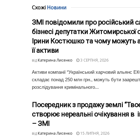
Схожі
Новини
ЗМІ повідомили про російський с
бізнесі депутатки Житомирської 
Ірини Костюшко та чому можуть 
її активи
від
Катерина Лисенко
3 СЕРПНЯ, 2026
Активи компанії “Український харчовий альянс ЕК
складає понад 250 млн грн., можуть бути заарешт
розслідування кримінального...
Посередник з продажу землі “Тво
створює нереальні очікування в 
– ЗМІ
від
Катерина Лисенко
15 ЛИПНЯ, 2026