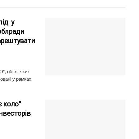
лід у
облради
арештувати
О”, обсяг яких
овані у рамках
є коло”
інвесторів