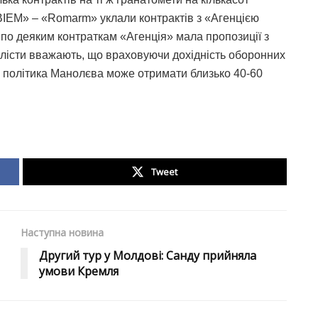
«BIEM» – «Romarm» уклали контрактів з «Агенцією
 по деяким контраткам «Агенція» мала пропозиції з
алісти вважають, що враховуючи дохідність оборонних
 політика Манолєва може отримати близько 40-60
Tweet
Наступна новина
Другий тур у Молдові: Санду прийняла
умови Кремля