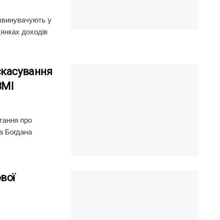
 звинувачують у
цянках доходів
скасування
ЗМІ
итання про
а Богдана
вої