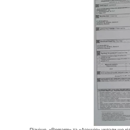
Пізніше, «Romarm» та «Агенція» уклали ще кіль