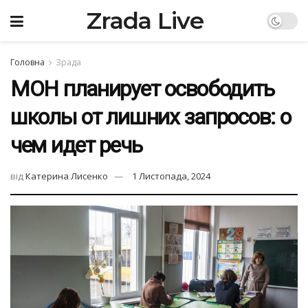
Zrada Live
Головна
Зрада
МОН планирует освободить
школы от лишних запросов: о
чем идет речь
від
Катерина Лисенко
1 Листопада, 2024