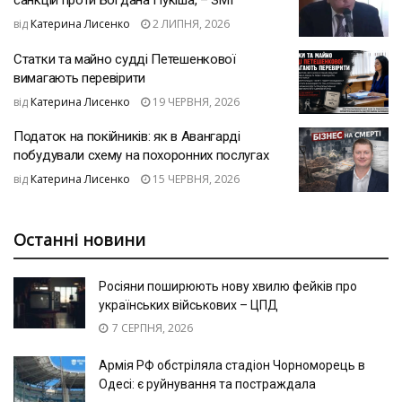
санкцій проти Богдана Пукіша, – ЗМІ
від
Катерина Лисенко
2 ЛИПНЯ, 2026
Статки та майно судді Петешенкової
вимагають перевірити
від
Катерина Лисенко
19 ЧЕРВНЯ, 2026
Податок на покійників: як в Авангарді
побудували схему на похоронних послугах
від
Катерина Лисенко
15 ЧЕРВНЯ, 2026
Останні новини
Росіяни поширюють нову хвилю фейків про
українських військових – ЦПД
7 СЕРПНЯ, 2026
Армія РФ обстріляла стадіон Чорноморець в
Одесі: є руйнування та постраждала