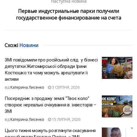
Наступна новина
Первые индустриальные парки получили
государственное финансирование на счета
Схожі
Новини
ЗМІ повідомили про російський слід у бізнесі
депутатки Житомирської облради Ірини
Костюшко та чому можуть арештувати її
активи
від
Катерина Лисенко
3 СЕРПНЯ, 2026
Посередник з продажу землі “Твоє коло”
створює нереальні очікування в інвесторів –
ЗМІ
від
Катерина Лисенко
15 ЛИПНЯ, 2026
Цього тижня можуть розглянути скасування