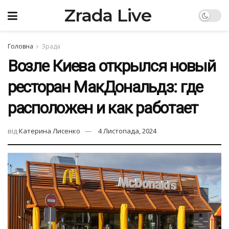
Zrada Live
Головна
Зрада
Возле Киева открылся новый
ресторан МакДональдз: где
расположен и как работает
від
Катерина Лисенко
4 Листопада, 2024