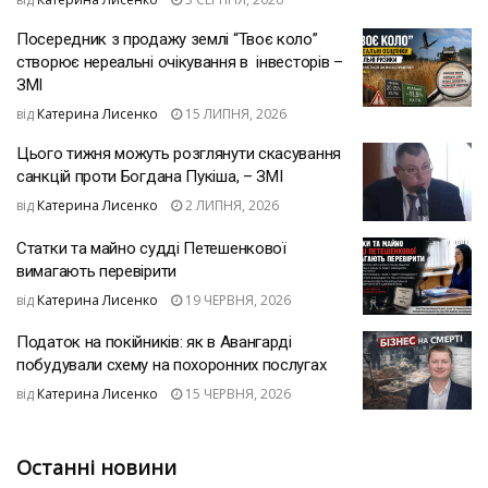
Посередник з продажу землі “Твоє коло”
створює нереальні очікування в інвесторів –
ЗМІ
від
Катерина Лисенко
15 ЛИПНЯ, 2026
Цього тижня можуть розглянути скасування
санкцій проти Богдана Пукіша, – ЗМІ
від
Катерина Лисенко
2 ЛИПНЯ, 2026
Статки та майно судді Петешенкової
вимагають перевірити
від
Катерина Лисенко
19 ЧЕРВНЯ, 2026
Податок на покійників: як в Авангарді
побудували схему на похоронних послугах
від
Катерина Лисенко
15 ЧЕРВНЯ, 2026
Останні новини