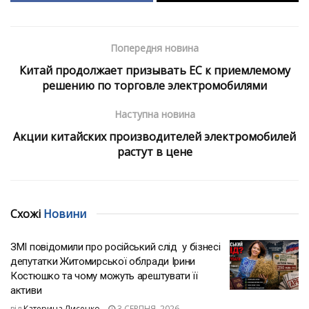
Попередня новина
Китай продолжает призывать ЕС к приемлемому
решению по торговле электромобилями
Наступна новина
Акции китайских производителей электромобилей
растут в цене
Схожі
Новини
ЗМІ повідомили про російський слід у бізнесі
депутатки Житомирської облради Ірини
Костюшко та чому можуть арештувати її
активи
від
Катерина Лисенко
3 СЕРПНЯ, 2026