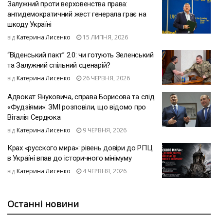
Залужний проти верховенства права:
антидемократичний жест генерала грає на
шкоду Україні
від
Катерина Лисенко
15 ЛИПНЯ, 2026
“Віденський пакт” 2.0: чи готують Зеленський
та Залужний спільний сценарій?
від
Катерина Лисенко
26 ЧЕРВНЯ, 2026
Адвокат Януковича, справа Борисова та слід
«Фудзіями»: ЗМІ розповіли, що відомо про
Віталія Сердюка
від
Катерина Лисенко
9 ЧЕРВНЯ, 2026
Крах «русского мира»: рівень довіри до РПЦ
в Україні впав до історичного мінімуму
від
Катерина Лисенко
4 ЧЕРВНЯ, 2026
Останні новини