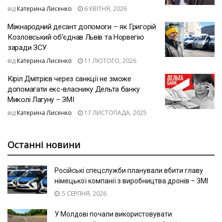
від
Катерина Лисенко
6 КВІТНЯ, 2026
Міжнародний десант допомоги – як Григорій
Козловський об’єднав Львів та Норвегію
заради ЗСУ
від
Катерина Лисенко
11 ЛЮТОГО, 2026
Кіріл Дмітрієв через санкції не зможе
допомагати екс-власнику Дельта банку
Миколі Лагуну – ЗМІ
від
Катерина Лисенко
17 ЛИСТОПАДА, 2025
Останні новини
Російські спецслужби планували вбити главу
німецької компанії з виробництва дронів – ЗМІ
5 СЕРПНЯ, 2026
У Молдові почали використовувати