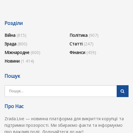
Розділи
Війна
(815)
Політика
(907)
Зрада
(800)
Статті
(247)
Міжнародне
(600)
Фінанси
(459)
Новини
(1 414)
Пошук
Про Нас
Zrada.Live — новинна платформа для викриття корупції та
підтримки прозорості. Ми збираємо факти та інформуємо
про важливі події. Долучайтеся до нас!