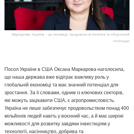
Маркарова: Україна – це інновації, продовольча безпека та оборонний
потенціал
Посол України в США Оксана Маркарова наголосила,
що наша держава вже відіграє важливу роль у
глобальній економіці та має значний потенціал для
зростання. За її словами, одним із ключових секторів,
які можуть зацікавити США, є агропромисловість.
Україна не лише забезпечує продовольством понад 400
мільйонів людей навіть у воєнний час, а й має широкі
можливості для розвитку завдяки інвестиціям у
технології, насінництво, добрива та