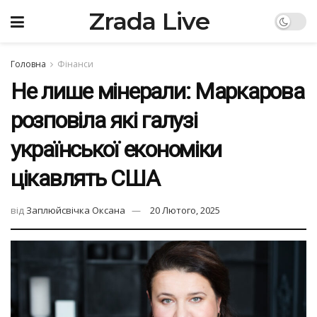
Zrada Live
Головна
Фінанси
Не лише мінерали: Маркарова
розповіла які галузі
української економіки
цікавлять США
від
Заплюйсвічка Оксана
20 Лютого, 2025