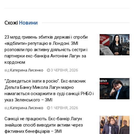
Схожі
Новини
23 млрд гривень збитків державі і спроби
«відбілити» репутацію в Лондоні. ЗМІ
розповіли про активну діяльність сестри і
партнерки екс-банкіра Антоніни Лагун за
кордоном
від
Катерина Лисенко
3 ЧЕРВНЯ, 2026
“Доведеться їхати в росію”. Екс-власник
Дельта Банку Микола Лагун марно
намагається оскаржити в суді санкції РНБО і
указ Зеленського – ЗМІ
від
Катерина Лисенко
1 ЧЕРВНЯ, 2026
Санкції не працюють. Екс-банкір Лагун
знайшов спосіб виводити активи через
фіктивних бенефіціарів – ЗМІ