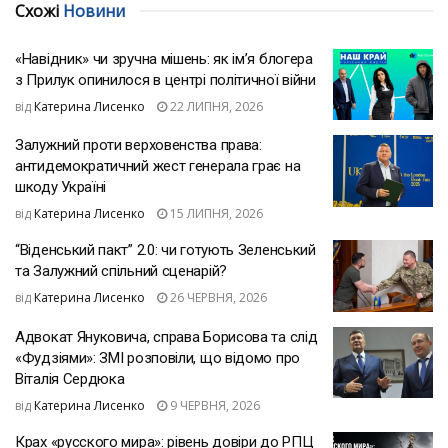
Схожі
Новини
«Навідник» чи зручна мішень: як ім’я блогера
з Прилук опинилося в центрі політичної війни
від
Катерина Лисенко
22 ЛИПНЯ, 2026
Залужний проти верховенства права:
антидемократичний жест генерала грає на
шкоду Україні
від
Катерина Лисенко
15 ЛИПНЯ, 2026
“Віденський пакт” 2.0: чи готують Зеленський
та Залужний спільний сценарій?
від
Катерина Лисенко
26 ЧЕРВНЯ, 2026
Адвокат Януковича, справа Борисова та слід
«Фудзіями»: ЗМІ розповіли, що відомо про
Віталія Сердюка
від
Катерина Лисенко
9 ЧЕРВНЯ, 2026
Крах «русского мира»: рівень довіри до РПЦ