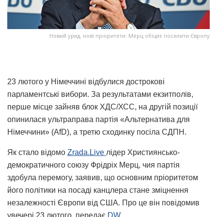
Новий уряд, нові пріоритети: Мерц обіцяє посилити Європу
23 лютого у Німеччині відбулися дострокові
парламентські вибори. За результатами екзитполів,
перше місце зайняв блок ХДС/ХСС, на другій позиції
опинилася ультраправа партія «Альтернатива для
Німеччини» (AfD), а третю сходинку посіла СДПН.
Як стало відомо
Zrada.Live
лідер Християнсько-
демократичного союзу Фрідріх Мерц, чия партія
здобула перемогу, заявив, що основним пріоритетом
його політики на посаді канцлера стане зміцнення
незалежності Європи від США. Про це він повідомив
увечері 23 лютого, передає
DW.