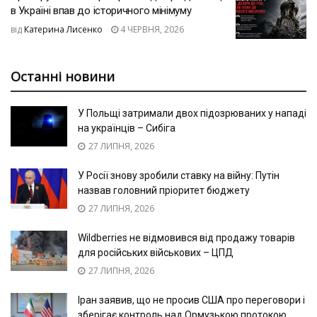
в Україні впав до історичного мінімуму
від
Катерина Лисенко
4 ЧЕРВНЯ, 2026
Останні новини
У Польщі затримали двох підозрюваних у нападі
на українців – Сибіга
27 ЛИПНЯ, 2026
У Росії знову зробили ставку на війну: Путін
назвав головний пріоритет бюджету
27 ЛИПНЯ, 2026
Wildberries не відмовився від продажу товарів
для російських військових – ЦПД
27 ЛИПНЯ, 2026
Іран заявив, що не просив США про переговори і
зберігає контроль над Ормузькою протокою