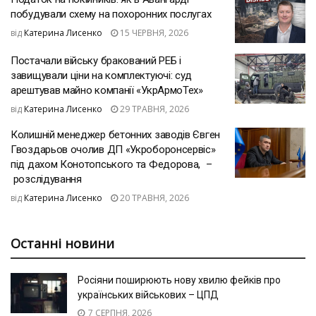
побудували схему на похоронних послугах
від
Катерина Лисенко
15 ЧЕРВНЯ, 2026
Постачали війську бракований РЕБ і
завищували ціни на комплектуючі: суд
арештував майно компанії «УкрАрмоТех»
від
Катерина Лисенко
29 ТРАВНЯ, 2026
Колишній менеджер бетонних заводів Євген
Гвоздарьов очолив ДП «Укроборонсервіс»
під дахом Конотопського та Федорова, –
розслідування
від
Катерина Лисенко
20 ТРАВНЯ, 2026
Останні новини
Росіяни поширюють нову хвилю фейків про
українських військових – ЦПД
7 СЕРПНЯ, 2026