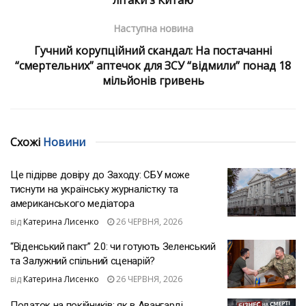
Наступна новина
Гучний корупційний скандал: На постачанні
“смертельних” аптечок для ЗСУ “відмили” понад 18
мільйонів гривень
Схожі
Новини
Це підірве довіру до Заходу: СБУ може
тиснути на українську журналістку та
американського медіатора
від
Катерина Лисенко
26 ЧЕРВНЯ, 2026
“Віденський пакт” 2.0: чи готують Зеленський
та Залужний спільний сценарій?
від
Катерина Лисенко
26 ЧЕРВНЯ, 2026
Податок на покійників: як в Авангарді