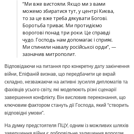
“Ми вже вистояли. Якщо ми з вами
можемо збиратися тут, у центрі Києва,
то за це вже треба дякувати Богові.
Боротьба триває. Ми протидіємо
ворогові понад три роки. Це справді
чудо. Господь нам допомагає і сприяє.
Ми спинили навалу російської орди”, —
зазначив митрополит.
Відповідаючи на питання про конкретну дату закінчення
війни, Епіфаній визнав, що передбачити це вкрай
складно, незважаючи на активні зусилля дипломатів та
фахівців усього світу, які моделюють різні сценарії
завершення конфлікту. Він висловив переконання, що
ключовим фактором стануть дії Господа, який “створить
відповідні умови”.
На думку предстоятеля ПЦУ, одним із можливих шляхів
завершення війни є добровільне залишення ворогом