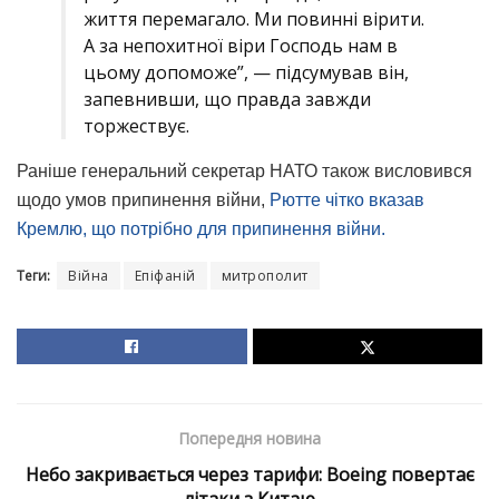
життя перемагало. Ми повинні вірити.
А за непохитної віри Господь нам в
цьому допоможе”, — підсумував він,
запевнивши, що правда завжди
торжествує.
Раніше генеральний секретар НАТО також висловився
щодо умов припинення війни,
Рютте чітко вказав
Кремлю, що потрібно для припинення війни.
Теги:
Війна
Епіфаній
митрополит
Попередня новина
Небо закривається через тарифи: Boeing повертає
літаки з Китаю