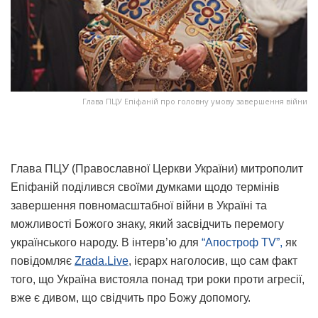
Глава ПЦУ Епіфаній про головну умову завершення війни
Глава ПЦУ (Православної Церкви України) митрополит
Епіфаній поділився своїми думками щодо термінів
завершення повномасштабної війни в Україні та
можливості Божого знаку, який засвідчить перемогу
українського народу. В інтерв’ю для
“Апостроф TV”,
як
повідомляє
Zrada.Live
, ієрарх наголосив, що сам факт
того, що Україна вистояла понад три роки проти агресії,
вже є дивом, що свідчить про Божу допомогу.