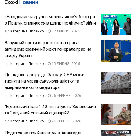
Схожі
Новини
«Навідник» чи зручна мішень: як ім’я блогера
з Прилук опинилося в центрі політичної війни
від
Катерина Лисенко
22 ЛИПНЯ, 2026
Залужний проти верховенства права:
антидемократичний жест генерала грає на
шкоду Україні
від
Катерина Лисенко
15 ЛИПНЯ, 2026
Це підірве довіру до Заходу: СБУ може
тиснути на українську журналістку та
американського медіатора
від
Катерина Лисенко
26 ЧЕРВНЯ, 2026
“Віденський пакт” 2.0: чи готують Зеленський
та Залужний спільний сценарій?
від
Катерина Лисенко
26 ЧЕРВНЯ, 2026
Податок на покійників: як в Авангарді