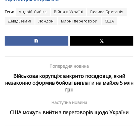
Теги:
Андрій Сибіга
Війна в Україні
Велика Британія
Девід Леммі
Лондон
мирні переговори
США
Попередня новина
Військова корупція: викрито посадовця, який
незаконно оформив бойові виплати на майже 5 млн
грн
Наступна новина
США можуть вийти з переговорів щодо України