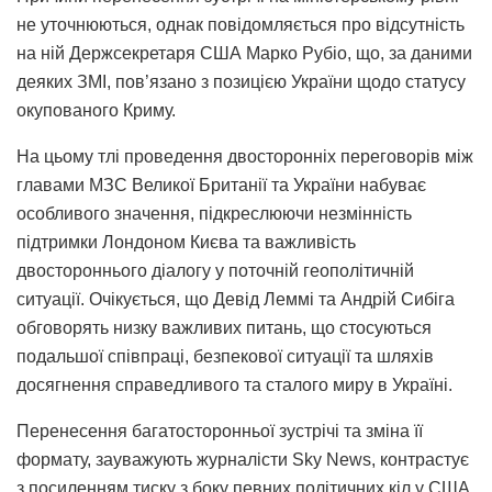
не уточнюються, однак повідомляється про відсутність
на ній Держсекретаря США Марко Рубіо, що, за даними
деяких ЗМІ, пов’язано з позицією України щодо статусу
окупованого Криму.
На цьому тлі проведення двосторонніх переговорів між
главами МЗС Великої Британії та України набуває
особливого значення, підкреслюючи незмінність
підтримки Лондоном Києва та важливість
двостороннього діалогу у поточній геополітичній
ситуації. Очікується, що Девід Леммі та Андрій Сибіга
обговорять низку важливих питань, що стосуються
подальшої співпраці, безпекової ситуації та шляхів
досягнення справедливого та сталого миру в Україні.
Перенесення багатосторонньої зустрічі та зміна її
формату, зауважують журналісти Sky News, контрастує
з посиленням тиску з боку певних політичних кіл у США