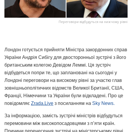
Переговори відбудуться на нижчому рівні
Лондон готується прийняти Міністра закордонних справ
України Андрія Сибігу для двосторонньої зустрічі з його
британським колегою Девідом Леммі. Ця зустріч
відбудеться попри те, що заплановані на сьогодні у
Лондоні переговори на високому рівні за участю глав
зовнішньополітичних відомств Великої Британії, США,
Франції, Німеччини та України були відкладені. Про це
повідомляє
Zrada.Live
з посиланням на
Sky News.
За інформацією, замість зустрічі міністрів відбудуться
перемовини між високопосадовцями з п’яти країн.
Причини перенесення зустрічі на міністерському рівні