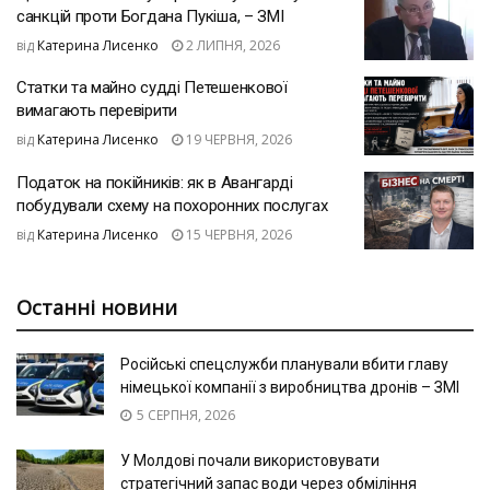
санкцій проти Богдана Пукіша, – ЗМІ
від
Катерина Лисенко
2 ЛИПНЯ, 2026
Статки та майно судді Петешенкової
вимагають перевірити
від
Катерина Лисенко
19 ЧЕРВНЯ, 2026
Податок на покійників: як в Авангарді
побудували схему на похоронних послугах
від
Катерина Лисенко
15 ЧЕРВНЯ, 2026
Останні новини
Російські спецслужби планували вбити главу
німецької компанії з виробництва дронів – ЗМІ
5 СЕРПНЯ, 2026
У Молдові почали використовувати
стратегічний запас води через обміління