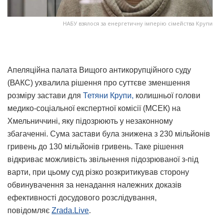
НАБУ взялося за енергетичну імперію сімейства Крупи
Апеляційна палата Вищого антикорупційного суду
(ВАКС) ухвалила рішення про суттєве зменшення
розміру застави для
Тетяни Крупи,
колишньої голови
медико-соціальної експертної комісії (МСЕК) на
Хмельниччині, яку підозрюють у незаконному
збагаченні. Сума застави була знижена з 230 мільйонів
гривень до 130 мільйонів гривень. Таке рішення
відкриває можливість звільнення підозрюваної з-під
варти, при цьому суд різко розкритикував сторону
обвинувачення за ненадання належних доказів
ефективності досудового розслідування,
повідомляє
Zrada.Live
.