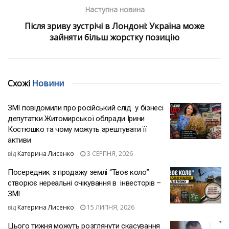
Наступна новина
Після зриву зустрічі в Лондоні: Україна може
зайняти більш жорстку позицію
Схожі
Новини
ЗМІ повідомили про російський слід у бізнесі
депутатки Житомирської облради Ірини
Костюшко та чому можуть арештувати її
активи
від
Катерина Лисенко
3 СЕРПНЯ, 2026
Посередник з продажу землі “Твоє коло”
створює нереальні очікування в інвесторів –
ЗМІ
від
Катерина Лисенко
15 ЛИПНЯ, 2026
Цього тижня можуть розглянути скасування