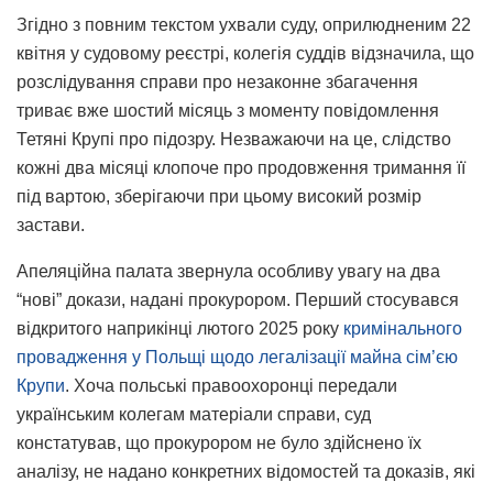
Згідно з повним текстом ухвали суду, оприлюдненим 22
квітня у судовому реєстрі, колегія суддів відзначила, що
розслідування справи про незаконне збагачення
триває вже шостий місяць з моменту повідомлення
Тетяні Крупі про підозру. Незважаючи на це, слідство
кожні два місяці клопоче про продовження тримання її
під вартою, зберігаючи при цьому високий розмір
застави.
Апеляційна палата звернула особливу увагу на два
“нові” докази, надані прокурором. Перший стосувався
відкритого наприкінці лютого 2025 року
кримінального
провадження у Польщі щодо легалізації майна сім’єю
Крупи
. Хоча польські правоохоронці передали
українським колегам матеріали справи, суд
констатував, що прокурором не було здійснено їх
аналізу, не надано конкретних відомостей та доказів, які