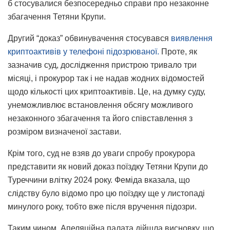
б стосувалися безпосередньо справи про незаконне
збагачення Тетяни Крупи.
Другий “доказ” обвинувачення стосувався
виявлення
криптоактивів у телефоні підозрюваної.
Проте, як
зазначив суд, дослідження пристрою тривало три
місяці, і прокурор так і не надав жодних відомостей
щодо кількості цих криптоактивів. Це, на думку суду,
унеможливлює встановлення обсягу можливого
незаконного збагачення та його співставлення з
розміром визначеної застави.
Крім того, суд не взяв до уваги спробу прокурора
представити як новий доказ поїздку Тетяни Крупи до
Туреччини влітку 2024 року. Феміда вказала, що
слідству було відомо про цю поїздку ще у листопаді
минулого року, тобто вже після вручення підозри.
Таким чином, Апеляційна палата дійшла висновку, що