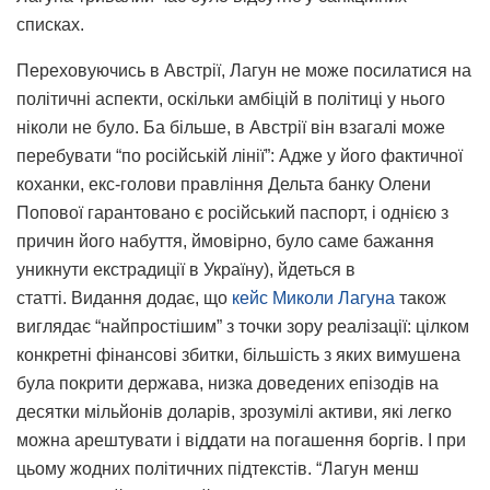
списках.
Переховуючись в Австрії, Лагун не може посилатися на
політичні аспекти, оскільки амбіцій в політиці у нього
ніколи не було. Ба більше, в Австрії він взагалі може
перебувати “по російській лінії”: Адже у його фактичної
коханки, екс-голови правління Дельта банку Олени
Попової гарантовано є російський паспорт, і однією з
причин його набуття, ймовірно, було саме бажання
уникнути екстрадиції в Україну), йдеться в
статті. Видання додає, що
кейс Миколи Лагуна
також
виглядає “найпростішим” з точки зору реалізації: цілком
конкретні фінансові збитки, більшість з яких вимушена
була покрити держава, низка доведених епізодів на
десятки мільйонів доларів, зрозумілі активи, які легко
можна арештувати і віддати на погашення боргів. І при
цьому жодних політичних підтекстів. “Лагун менш