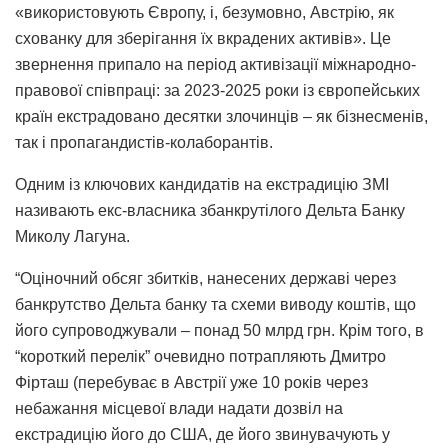
«використовують Європу, і, безумовно, Австрію, як
схованку для зберігання їх вкрадених активів». Це
звернення припало на період активізації міжнародно-
правової співпраці: за 2023-2025 роки із європейських
країн екстрадовано десятки злочинців – як бізнесменів,
так і пропагандистів-колаборантів.
Одним із ключових кандидатів на екстрадицію ЗМІ
називають екс-власника збанкрутілого Дельта Банку
Миколу Лагуна.
“Оціночний обсяг збитків, нанесених державі через
банкрутство Дельта банку та схеми виводу коштів, що
його супроводжували – понад 50 млрд грн. Крім того, в
“короткий перелік” очевидно потрапляють Дмитро
Фірташ (перебуває в Австрії уже 10 років через
небажання місцевої влади надати дозвіл на
екстрадицію його до США, де його звинувачують у