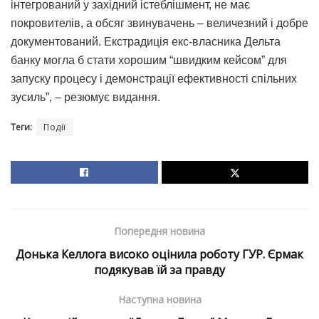
інтегрований у західний істеблішмент, не має
покровителів, а обсяг звинувачень – величезний і добре
документований. Екстрадиція екс-власника Дельта
банку могла б стати хорошим “швидким кейсом” для
запуску процесу і демонстрації ефективності спільних
зусиль”, – резюмує видання.
Теги:
Події
Попередня новина
Донька Келлога високо оцінила роботу ГУР. Єрмак
подякував їй за правду
Наступна новина