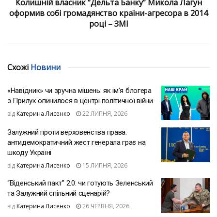
Колишній власник “Дельта Банку” Микола Лагун
оформив собі громадянство країни-агресора в 2014
році – ЗМІ
Схожі
Новини
«Навідник» чи зручна мішень: як ім’я блогера
з Прилук опинилося в центрі політичної війни
від
Катерина Лисенко
22 ЛИПНЯ, 2026
Залужний проти верховенства права:
антидемократичний жест генерала грає на
шкоду Україні
від
Катерина Лисенко
15 ЛИПНЯ, 2026
“Віденський пакт” 2.0: чи готують Зеленський
та Залужний спільний сценарій?
від
Катерина Лисенко
26 ЧЕРВНЯ, 2026