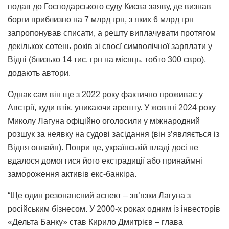
подав до Господарського суду Києва заяву, де визнав
борги приблизно на 7 млрд грн, з яких 6 млрд грн
запропонував списати, а решту виплачувати протягом
декількох сотень років зі своєї символічної зарплати у
Відні (близько 14 тис. грн на місяць, тобто 300 євро),
додають автори.
Однак сам він ще з 2022 року фактично проживає у
Австрії, куди втік, уникаючи арешту. У жовтні 2024 року
Миколу Лагуна офіційно оголосили у міжнародний
розшук за неявку на судові засідання (він зʼявляється із
Відня онлайн). Попри це, українській владі досі не
вдалося домогтися його екстрадиції або принаймні
замороження активів екс-банкіра.
“Ще один резонансний аспект – зв’язки Лагуна з
російським бізнесом. У 2000-х роках одним із інвесторів
«Дельта Банку» став Кирило Дмитрієв – глава