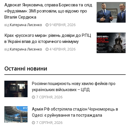
Адвокат Януковича, справа Борисова та слід
«Фудзіями»: ЗМІ розповіли, що відомо про
Віталія Сердюка
від
Катерина Лисенко
9 ЧЕРВНЯ, 2026
Крах «русского мира»: рівень довіри до РПЦ
в Україні впав до історичного мінімуму
від
Катерина Лисенко
4 ЧЕРВНЯ, 2026
Останні новини
Росіяни поширюють нову хвилю фейків про
українських військових – ЦПД
7 СЕРПНЯ, 2026
Армія РФ обстріляла стадіон Чорноморець в
Одесі: є руйнування та постраждала
7 СЕРПНЯ, 2026