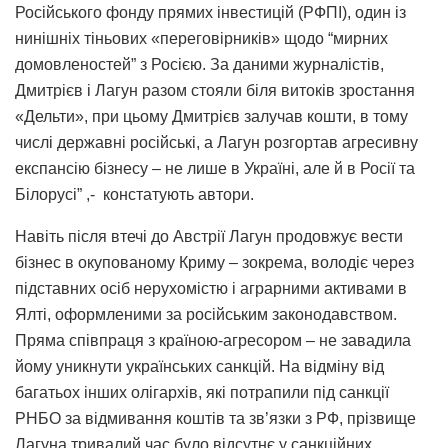
Російського фонду прямих інвестицій (РФПІ), один із
нинішніх тіньових «переговірників» щодо “мирних
домовленостей” з Росією. За даними журналістів,
Дмитрієв і Лагун разом стояли біля витоків зростання
«Дельти», при цьому Дмитрієв залучав кошти, в тому
числі державні російські, а Лагун розгортав агресивну
експансію бізнесу – не лише в Україні, але й в Росії та
Білорусі” ,- констатують автори.
Навіть після втечі до Австрії Лагун продовжує вести
бізнес в окупованому Криму – зокрема, володіє через
підставних осіб нерухомістю і аграрними активами в
Ялті, оформленими за російським законодавством.
Пряма співпраця з країною-агресором – не завадила
йому уникнути українських санкцій. На відміну від
багатьох інших олігархів, які потрапили під санкції
РНБО за відмивання коштів та зв’язки з РФ, прізвище
Лагуна тривалий час було відсутнє у санкційних