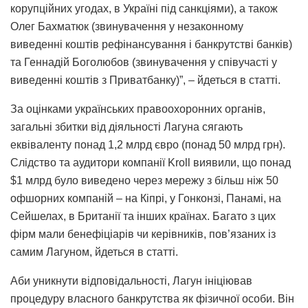
корупційних угодах, в Україні під санкціями), а також
Олег Бахматюк (звинувачення у незаконному
виведенні коштів рефінансування і банкрутстві банків)
та Геннадій Боголюбов (звинувачення у співучасті у
виведенні коштів з Приватбанку)”, – йдеться в статті.
За оцінками українських правоохоронних органів,
загальні збитки від діяльності Лагуна сягають
еквіваленту понад 1,2 млрд євро (понад 50 млрд грн).
Слідство та аудитори компанії Kroll виявили, що понад
$1 млрд було виведено через мережу з більш ніж 50
офшорних компаній – на Кіпрі, у Гонконзі, Панамі, на
Сейшелах, в Британії та інших країнах. Багато з цих
фірм мали бенефіціарів чи керівників, пов’язаних із
самим Лагуном, йдеться в статті.
Аби уникнути відповідальності, Лагун ініціював
процедуру власного банкрутства як фізичної особи. Він