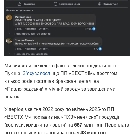
Ми виявили ще кілька фактів злочинної діяльності
Пукіша.
Зʼясувалося
, що ПП «ВЕСТХІМ» протягом
кількох років постачав браковані деталі на
«Павлоградський хімічний завод» за завищеними
цінами.
У період з квітня 2022 року по квітень 2025-го ПП
«ВЕСТХІМ» поставив на «ПХЗ» неякісної продукції
(корпуси, кришки та кювети) на
667 млн грн.
Переплата
по всіх позиціях становила понад
43 млн грн