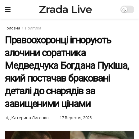
Zrada Live
Головна
Політика
Правоохоронці ігнорують
злочини соратника
Медведчука Богдана Пукіша,
який постачав браковані
деталі до снарядів за
завищеними цінами
від
Катерина Лисенко
17 Вересня, 2025