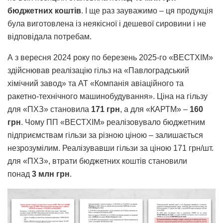
бюджетних коштів
. І ще раз зауважимо – ця продукція
була виготовлена із неякісної і дешевої сировини і не
відповідала потребам.
А з вересня 2024 року по березень 2025-го «ВЕСТХІМ»
здійснював реалізацію гільз на «Павлоградський
хімічний завод» та АТ «Компанія авіаційного та
ракетно-технічного машинобудування». Ціна на гільзу
для «ПХЗ» становила
171 грн
, а для «КАРТМ» –
160
грн
. Чому ПП «ВЕСТХІМ» реалізовувало бюджетним
підприємствам гільзи за різною ціною – залишається
незрозумілим. Реалізувавши гільзи за ціною 171 грн/шт.
для «ПХЗ», втрати бюджетних коштів становили
понад
3 млн гр
н
.