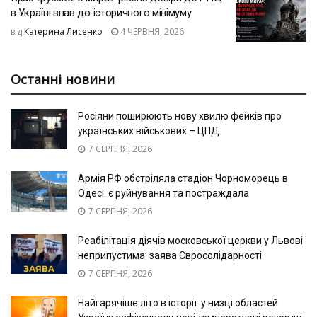
в Україні впав до історичного мінімуму
від
Катерина Лисенко
4 ЧЕРВНЯ, 2026
Останні новини
Росіяни поширюють нову хвилю фейків про
українських військових – ЦПД
7 СЕРПНЯ, 2026
Армія РФ обстріляла стадіон Чорноморець в
Одесі: є руйнування та постраждала
7 СЕРПНЯ, 2026
Реабілітація діячів московської церкви у Львові
неприпустима: заява Євросолідарності
7 СЕРПНЯ, 2026
Найгарячіше літо в історії: у низці областей