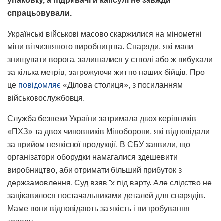
упаковку, а підривачі й капсулі не завжди
спрацьовували.
Українські військові масово скаржилися на мінометні
міни вітчизняного виробництва. Снаряди, які мали
знищувати ворога, залишалися у стволі або ж вибухали
за кілька метрів, загрожуючи життю наших бійців. Про
це
повідомляє
«Ділова столиця», з посиланням
військовослужбовця.
Служба безпеки України затримала двох керівників
«ПХЗ» та двох чиновників Міноборони, які відповідали
за прийом неякісної продукції. В СБУ заявили, що
організатори оборудки намагалися здешевити
виробництво, аби отримати більший прибуток з
держзамовлення. Суд взяв їх під варту. Але слідство не
зацікавилося постачальниками деталей для снарядів.
Маме вони відповідають за якість і випробування