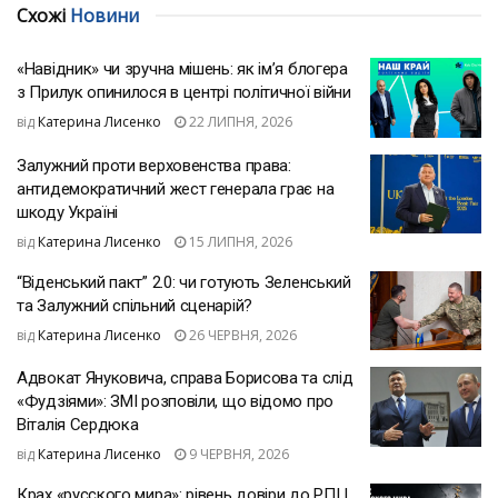
Схожі
Новини
«Навідник» чи зручна мішень: як ім’я блогера
з Прилук опинилося в центрі політичної війни
від
Катерина Лисенко
22 ЛИПНЯ, 2026
Залужний проти верховенства права:
антидемократичний жест генерала грає на
шкоду Україні
від
Катерина Лисенко
15 ЛИПНЯ, 2026
“Віденський пакт” 2.0: чи готують Зеленський
та Залужний спільний сценарій?
від
Катерина Лисенко
26 ЧЕРВНЯ, 2026
Адвокат Януковича, справа Борисова та слід
«Фудзіями»: ЗМІ розповіли, що відомо про
Віталія Сердюка
від
Катерина Лисенко
9 ЧЕРВНЯ, 2026
Крах «русского мира»: рівень довіри до РПЦ