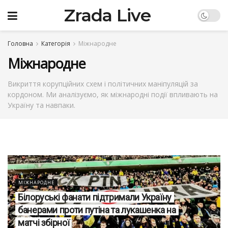
Zrada Live
Головна
Категорія
Міжнародне
Міжнародне
Викриття корупційних схем і політичних маніпуляцій за
кордоном. Ми аналізуємо, як міжнародні події впливають на
Україну та навпаки.
МІЖНАРОДНЕ
Білоруські фанати підтримали Україну
банерами проти путіна та лукашенка на
матчі збірної