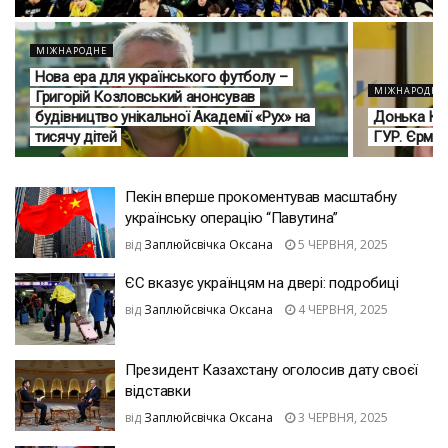
МІЖНАРОДНЕ
Нова ера для українського футболу –
МІЖНАРОДНЕ
Григорій Козловський анонсував
будівництво унікальної Академії «Рух» на
Донька Кел
тисячу дітей
ГУР. Єрмак
Пекін вперше прокоментував масштабну
українську операцію “Павутина”
від
Заплюйсвічка Оксана
5 ЧЕРВНЯ, 2025
ЄС вказує українцям на двері: подробиці
від
Заплюйсвічка Оксана
4 ЧЕРВНЯ, 2025
Президент Казахстану оголосив дату своєї
відставки
від
Заплюйсвічка Оксана
3 ЧЕРВНЯ, 2025