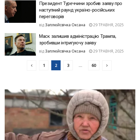
Президент Туреччини зробив заяву про
наступний раунд україно-російських
переговорів
від
Заплюйсвічка Оксана
29 ТРАВНЯ, 2025
Маск залишив адміністрацію Трампа,
зробивши інтригуючу заяву
від
Заплюйсвічка Оксана
29 ТРАВНЯ, 2025
1
2
3
…
60