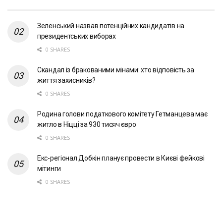
Зеленський назвав потенційних кандидатів на
президентських виборах
0 SHARES
Скандал із бракованими мінами: хто відповість за
життя захисників?
0 SHARES
Родина голови податкового комітету Гетманцева має
житло в Ніцці за 930 тисяч євро
0 SHARES
Екс-регіонал Добкін планує провести в Києві фейкові
мітинги
0 SHARES