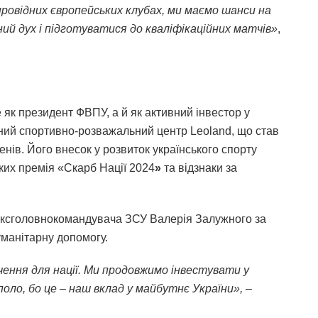
ровідних європейських клубах, ми маємо шанси на
ий дух і підготуватися до кваліфікаційних матчів»
,
як президент ФВПУ, а й як активний інвестор у
асний спортивно-розважальний центр Leoland, що став
ів. Його внесок у розвиток українського спорту
ких премія «Скарб Нації 2024
»
та відзнаки за
 ексголовнокомандувача ЗСУ Валерія Залужного за
уманітарну допомогу.
чення для нації. Ми продовжимо інвестувати у
оло, бо це – наш вклад у майбутнє України»,
–