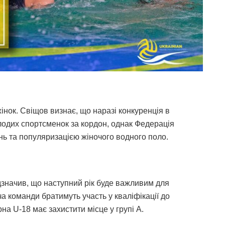
інок. Свіщов визнає, що наразі конкуренція в
олодих спортсменок за кордон, однак Федерація
ь та популяризацією жіночого водного поло.
дзначив, що наступний рік буде важливим для
ча команди братимуть участь у кваліфікації до
на U-18 має захистити місце у групі А.