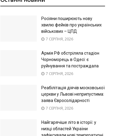
Росіяни поширюють нову
хвилю фейків про українських
військових – ЦПД
7 СЕРПНЯ, 2026
Армія РФ обстріляла стадіон
Чорноморець в Одесі: є
руйнування та постраждала
7 СЕРПНЯ, 2026
Реабілітація діячів московської
церкви у Львові неприпустима:
заява Євросолідарності
7 СЕРПНЯ, 2026
Найгарячіше літо в історії: у
низці областей України
зафіксували нові температурні