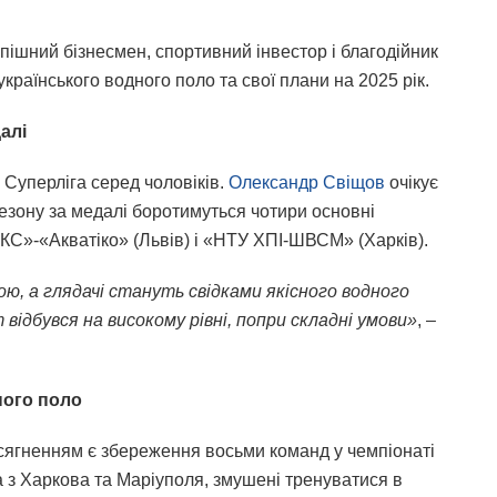
пішний бізнесмен, спортивний інвестор і благодійник
раїнського водного поло та свої плани на 2025 рік.
алі
 Суперліга серед чоловіків.
Олександр Свіщов
очікує
сезону за медалі боротимуться чотири основні
КС»-«Акватіко» (Львів) і «НТУ ХПІ-ШВСМ» (Харків).
ю, а глядачі стануть свідками якісного водного
відбувся на високому рівні, попри складні умови»
, –
ного поло
сягненням є збереження восьми команд у чемпіонаті
ма з Харкова та Маріуполя, змушені тренуватися в