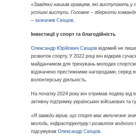
«Завдяки нашим гравцям, які виступають у п
успішні виступи. Головне – зберегти командн
–
зазначив Свіщов
.
Інвестиції у спорт та благодійність
Олександр Юрійович Свіщов
відомий не лише 
розвиток спорту. У 2022 році він відкрив суч
майданчиком для тренувань молодих спортсмен
відзначено престижними нагородами, серед я
волонтерську діяльність.
На початку 2024 року він отримав подяку від
активну підтримку українських військових та г
«Я завжди вірив, що спорт має величезне зна
молодь, інфраструктуру і розвиток водного п
підсумував
Олександр Свіщов
.