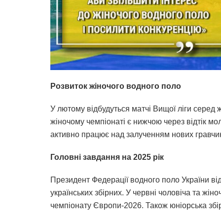
Розвиток жіночого водного поло
У лютому відбудуться матчі Вищої ліги серед ж
жіночому чемпіонаті є нижчою через відтік м
активно працює над залученням нових гравчин
Головні завдання на 2025 рік
Президент Федерації водного поло України ві
українських збірних. У червні чоловіча та жіно
чемпіонату Європи-2026. Також юніорська збір