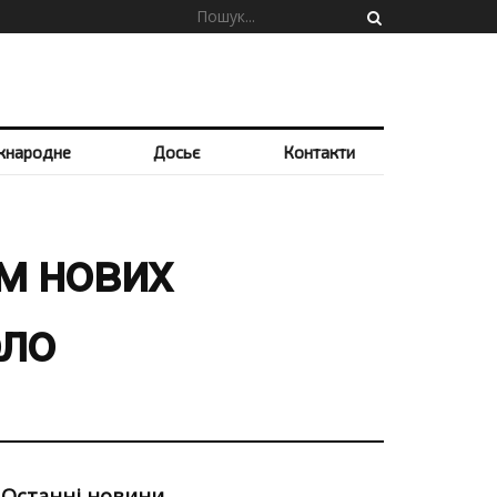
жнародне
Досьє
Контакти
ом нових
оло
Останні новини