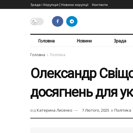
Зрада і Корупція | Новини корупції
Контакти
Головна
Новини
Зрада
Головна
Політика
Олександр Свіщов
досягнень для ук
від
Катерина Лисенко
7 Лютого, 2025
в
Політика