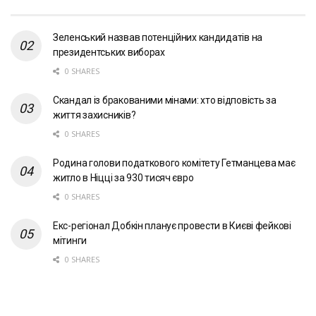
Зеленський назвав потенційних кандидатів на
президентських виборах
0 SHARES
Скандал із бракованими мінами: хто відповість за
життя захисників?
0 SHARES
Родина голови податкового комітету Гетманцева має
житло в Ніцці за 930 тисяч євро
0 SHARES
Екс-регіонал Добкін планує провести в Києві фейкові
мітинги
0 SHARES