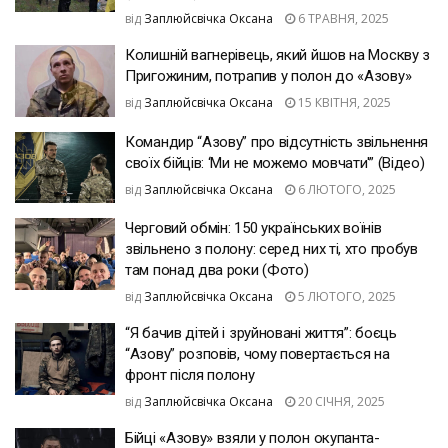
від
Заплюйсвічка Оксана
6 ТРАВНЯ, 2025
Колишній вагнерівець, який йшов на Москву з
Пригожиним, потрапив у полон до «Азову»
від
Заплюйсвічка Оксана
15 КВІТНЯ, 2025
Командир “Азову” про відсутність звільнення
своїх бійців: ‘Ми не можемо мовчати'” (Відео)
від
Заплюйсвічка Оксана
6 ЛЮТОГО, 2025
Черговий обмін: 150 українських воїнів
звільнено з полону: серед них ті, хто пробув
там понад два роки (Фото)
від
Заплюйсвічка Оксана
5 ЛЮТОГО, 2025
“Я бачив дітей і зруйновані життя”: боєць
“Азову” розповів, чому повертається на
фронт після полону
від
Заплюйсвічка Оксана
20 СІЧНЯ, 2025
Бійці «Азову» взяли у полон окупанта-