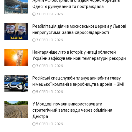
Армія РФ обстріляла стадіон Чорноморець в
Одесі: є руйнування та постраждала
7 СЕРПНЯ, 2026
Реабілітація діячів московської церкви у Львові
неприпустима: заява Євросолідарності
7 СЕРПНЯ, 2026
Найгарячіше літо в історії: у низці областей
України зафіксували нові температурні рекорди
7 СЕРПНЯ, 2026
Російські спецслужби планували вбити главу
німецької компанії з виробництва дронів – ЗМІ
5 СЕРПНЯ, 2026
У Молдові почали використовувати
стратегічний запас води через обміління
Дністра
5 СЕРПНЯ, 2026