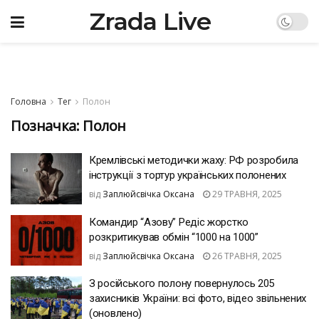
Zrada Live
Головна
Тег
Полон
Позначка:
Полон
Кремлівські методички жаху: РФ розробила
інструкції з тортур українських полонених
від
Заплюйсвічка Оксана
29 ТРАВНЯ, 2025
Командир “Азову” Редіс жорстко
розкритикував обмін “1000 на 1000”
від
Заплюйсвічка Оксана
26 ТРАВНЯ, 2025
З російського полону повернулось 205
захисників України: всі фото, відео звільнених
(оновлено)