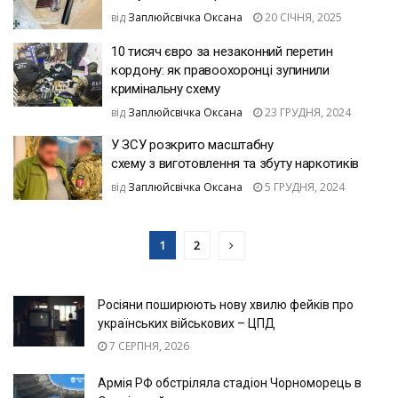
від
Заплюйсвічка Оксана
20 СІЧНЯ, 2025
10 тисяч євро за незаконний перетин
кордону: як правоохоронці зупинили
кримінальну схему
від
Заплюйсвічка Оксана
23 ГРУДНЯ, 2024
У ЗСУ розкрито масштабну
схему з виготовлення та збуту наркотиків
від
Заплюйсвічка Оксана
5 ГРУДНЯ, 2024
1
2
Росіяни поширюють нову хвилю фейків про
українських військових – ЦПД
7 СЕРПНЯ, 2026
Армія РФ обстріляла стадіон Чорноморець в