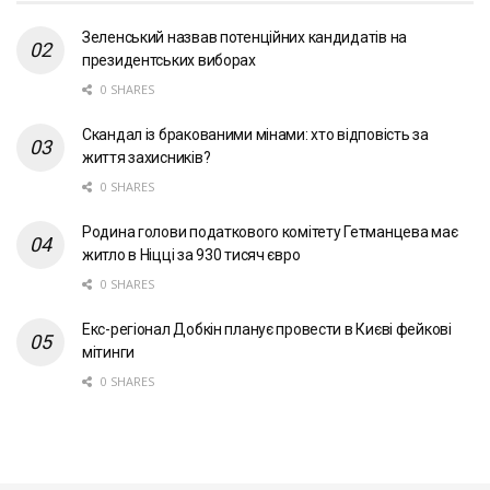
Зеленський назвав потенційних кандидатів на
президентських виборах
0 SHARES
Скандал із бракованими мінами: хто відповість за
життя захисників?
0 SHARES
Родина голови податкового комітету Гетманцева має
житло в Ніцці за 930 тисяч євро
0 SHARES
Екс-регіонал Добкін планує провести в Києві фейкові
мітинги
0 SHARES