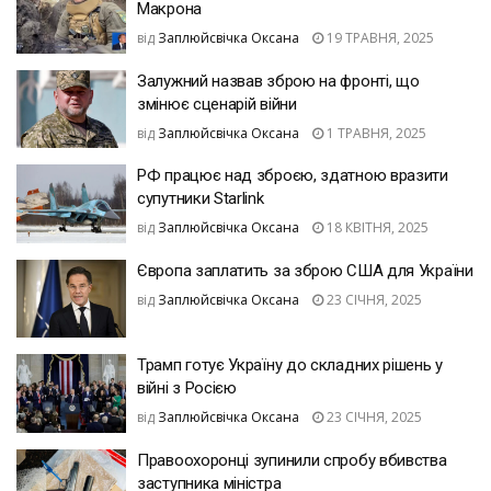
Макрона
від
Заплюйсвічка Оксана
19 ТРАВНЯ, 2025
Залужний назвав зброю на фронті, що
змінює сценарій війни
від
Заплюйсвічка Оксана
1 ТРАВНЯ, 2025
РФ працює над зброєю, здатною вразити
супутники Starlink
від
Заплюйсвічка Оксана
18 КВІТНЯ, 2025
Європа заплатить за зброю США для України
від
Заплюйсвічка Оксана
23 СІЧНЯ, 2025
Трамп готує Україну до складних рішень у
війні з Росією
від
Заплюйсвічка Оксана
23 СІЧНЯ, 2025
Правоохоронці зупинили спробу вбивства
заступника міністра