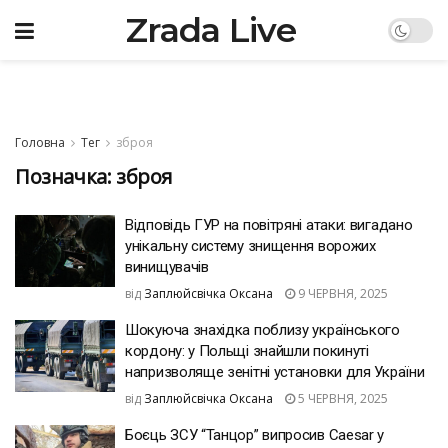
Zrada Live
Головна
Тег
зброя
Позначка:
зброя
Відповідь ГУР на повітряні атаки: вигадано
унікальну систему знищення ворожих
винищувачів
від
Заплюйсвічка Оксана
9 ЧЕРВНЯ, 2025
Шокуюча знахідка поблизу українського
кордону: у Польщі знайшли покинуті
напризволяще зенітні установки для України
від
Заплюйсвічка Оксана
5 ЧЕРВНЯ, 2025
Боєць ЗСУ “Танцор” випросив Caesar у