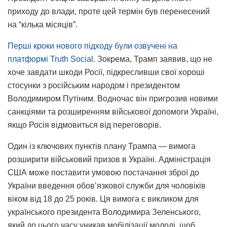
приходу до влади, проте цей термін був перенесений
на “кілька місяців”.
Перші кроки нового підходу були озвучені на
платформі Truth Social
. Зокрема, Трамп заявив, що не
хоче завдати шкоди Росії, підкресливши свої хороші
стосунки з російським народом і президентом
Володимиром Путіним. Водночас він пригрозив новими
санкціями та розширенням військової допомоги Україні,
якщо Росія відмовиться від переговорів.
Один із ключових пунктів плану Трампа — вимога
розширити військовий призов в Україні. Адміністрація
США може поставити умовою постачання зброї до
України введення обов’язкової служби для чоловіків
віком від 18 до 25 років. Ця вимога є викликом для
українського президента Володимира Зеленського,
який до цього часу уникав мобілізації молоді, щоб