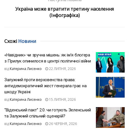
Україна може втратити третину населення
(Інфографіка)
Схожі
Новини
«Навідник» чи зручна мішень: як ім’я блогера
з Прилук опинилося в центрі політичної війни
від
Катерина Лисенко
22 ЛИПНЯ, 2026
Залужний проти верховенства права:
антидемократичний жест генерала грає на
шкоду Україні
від
Катерина Лисенко
15 ЛИПНЯ, 2026
“Віденський пакт” 2.0: чи готують Зеленський
та Залужний спільний сценарій?
від
Катерина Лисенко
26 ЧЕРВНЯ, 2026