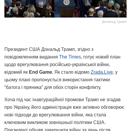
Дональд Трамп
Президент США Дональд Трамп, згідно з
повідомленням видання
The Times
, готує новий план
щодо врегулювання російсько-української війни,
відомий як
End Game.
Як стало відомо
Zrada.Live,
у
цьому плані пропонується використання тактики
“батога і пряника” для обох сторін конфлікту.
Хоча під час інавгураційної промови Трамп не згадав
про Україну, його адміністрація вже активно обговорює
нові підходи до врегулювання війни, яка стала
ключовим викликом зовнішньої політики США.
Президент обіцяв завершити війну за день після