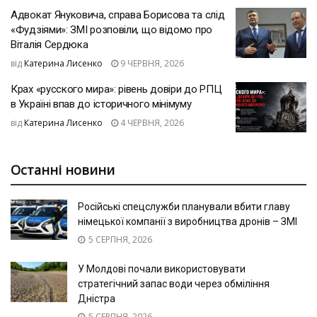
Адвокат Януковича, справа Борисова та слід
«Фудзіями»: ЗМІ розповіли, що відомо про
Віталія Сердюка
від
Катерина Лисенко
9 ЧЕРВНЯ, 2026
Крах «русского мира»: рівень довіри до РПЦ
в Україні впав до історичного мінімуму
від
Катерина Лисенко
4 ЧЕРВНЯ, 2026
Останні новини
Російські спецслужби планували вбити главу
німецької компанії з виробництва дронів – ЗМІ
5 СЕРПНЯ, 2026
У Молдові почали використовувати
стратегічний запас води через обміління
Дністра
5 СЕРПНЯ, 2026