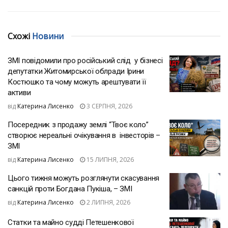
Схожі
Новини
ЗМІ повідомили про російський слід у бізнесі
депутатки Житомирської облради Ірини
Костюшко та чому можуть арештувати її
активи
від
Катерина Лисенко
3 СЕРПНЯ, 2026
Посередник з продажу землі “Твоє коло”
створює нереальні очікування в інвесторів –
ЗМІ
від
Катерина Лисенко
15 ЛИПНЯ, 2026
Цього тижня можуть розглянути скасування
санкцій проти Богдана Пукіша, – ЗМІ
від
Катерина Лисенко
2 ЛИПНЯ, 2026
Статки та майно судді Петешенкової