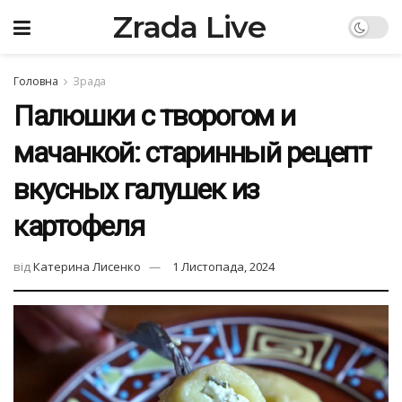
Zrada Live
Головна
Зрада
Палюшки с творогом и
мачанкой: старинный рецепт
вкусных галушек из
картофеля
від
Катерина Лисенко
1 Листопада, 2024