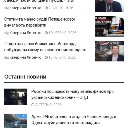
санкцій проти Богдана Пукіша, – ЗМІ
від
Катерина Лисенко
2 ЛИПНЯ, 2026
Статки та майно судді Петешенкової
вимагають перевірити
від
Катерина Лисенко
19 ЧЕРВНЯ, 2026
Податок на покійників: як в Авангарді
побудували схему на похоронних послугах
від
Катерина Лисенко
15 ЧЕРВНЯ, 2026
Останні новини
Росіяни поширюють нову хвилю фейків про
українських військових – ЦПД
7 СЕРПНЯ, 2026
Армія РФ обстріляла стадіон Чорноморець в
Одесі: є руйнування та постраждала