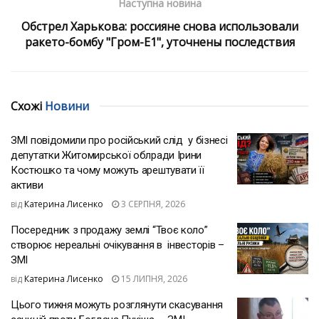
Наступна новина
Обстрел Харькова: россияне снова использовали
ракето-бомбу "Гром-Е1", уточнены последствия
Схожі
Новини
ЗМІ повідомили про російський слід у бізнесі
депутатки Житомирської облради Ірини
Костюшко та чому можуть арештувати її
активи
від
Катерина Лисенко
3 СЕРПНЯ, 2026
Посередник з продажу землі “Твоє коло”
створює нереальні очікування в інвесторів –
ЗМІ
від
Катерина Лисенко
15 ЛИПНЯ, 2026
Цього тижня можуть розглянути скасування