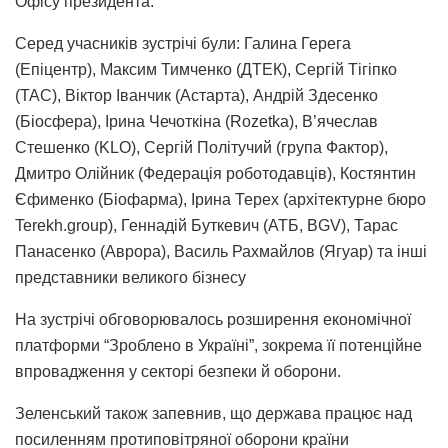
Офісу президента.
Серед учасників зустрічі були: Галина Герега
(Епіцентр), Максим Тимченко (ДТЕК), Сергій Тігіпко
(ТАС), Віктор Іванчик (Астарта), Андрій Здесенко
(Біосфера), Ірина Чечоткіна (Rozetka), В’ячеслав
Стешенко (KLO), Сергій Політучий (група Фактор),
Дмитро Олійник (Федерація роботодавців), Костянтин
Єфименко (Біофарма), Ірина Терех (архітектурне бюро
Terekh.group), Геннадій Буткевич (АТБ, BGV), Тарас
Панасенко (Аврора), Василь Рахмайлов (Ягуар) та інші
представники великого бізнесу
На зустрічі обговорювалось розширення економічної
платформи “Зроблено в Україні”, зокрема її потенційне
впровадження у секторі безпеки й оборони.
Зеленський також запевнив, що держава працює над
посиленням протиповітряної оборони країни