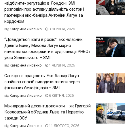
«відбілити» репутацію в Лондоні. ЗМІ
розповіли про активну діяльність сестри і
партнерки екс-банкіра Антоніни Лагун за
кордоном
від
Катерина Лисенко
3 ЧЕРВНЯ, 2026
“Доведеться їхати в росію”. Екс-власник
Дельта Банку Микола Лагун марно
намагається оскаржити в суді санкції РНБО і
указ Зеленського – ЗМІ
від
Катерина Лисенко
1 ЧЕРВНЯ, 2026
Санкції не працюють. Екс-банкір Лагун
знайшов спосіб виводити активи через
фіктивних бенефіціарів – ЗМІ
від
Катерина Лисенко
6 КВІТНЯ, 2026
Міжнародний десант допомоги – як Григорій
Козловський об’єднав Львів та Норвегію
заради ЗСУ
від
Катерина Лисенко
11 ЛЮТОГО, 2026